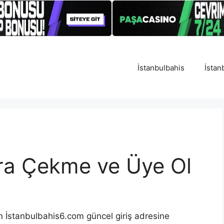
İstanbulbahis
İstan
ara Çekme ve Üye Ol
n İstanbulbahis6.com güncel giriş adresine