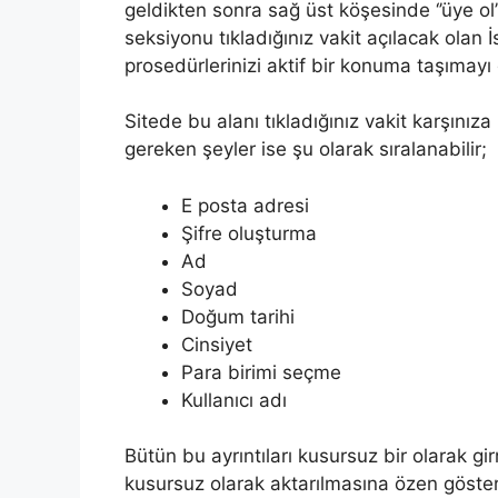
geldikten sonra sağ üst köşesinde ‘’üye ol
seksiyonu tıkladığınız vakit açılacak olan 
prosedürlerinizi aktif bir konuma taşımayı
Sitede bu alanı tıkladığınız vakit karşını
gereken şeyler ise şu olarak sıralanabilir;
E posta adresi
Şifre oluşturma
Ad
Soyad
Doğum tarihi
Cinsiyet
Para birimi seçme
Kullanıcı adı
Bütün bu ayrıntıları kusursuz bir olarak gi
kusursuz olarak aktarılmasına özen göst