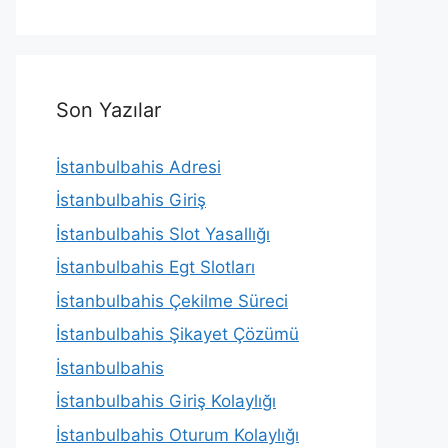
Son Yazılar
İstanbulbahis Adresi
İstanbulbahis Giriş
İstanbulbahis Slot Yasallığı
İstanbulbahis Egt Slotları
İstanbulbahis Çekilme Süreci
İstanbulbahis Şikayet Çözümü
İstanbulbahis
İstanbulbahis Giriş Kolaylığı
İstanbulbahis Oturum Kolaylığı