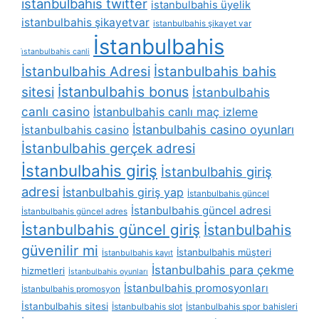
istanbulbahis twitter
istanbulbahis üyelik
istanbulbahis şikayetvar
istanbulbahis şikayet var
İstanbulbahis
i̇stanbulbahis canli
İstanbulbahis Adresi
İstanbulbahis bahis
İstanbulbahis bonus
sitesi
İstanbulbahis
canlı casino
İstanbulbahis canlı maç izleme
İstanbulbahis casino oyunları
İstanbulbahis casino
İstanbulbahis gerçek adresi
İstanbulbahis giriş
İstanbulbahis giriş
adresi
İstanbulbahis giriş yap
İstanbulbahis güncel
İstanbulbahis güncel adresi
İstanbulbahis güncel adres
İstanbulbahis güncel giriş
İstanbulbahis
güvenilir mi
İstanbulbahis müşteri
İstanbulbahis kayıt
İstanbulbahis para çekme
hizmetleri
İstanbulbahis oyunları
İstanbulbahis promosyonları
İstanbulbahis promosyon
İstanbulbahis sitesi
İstanbulbahis slot
İstanbulbahis spor bahisleri