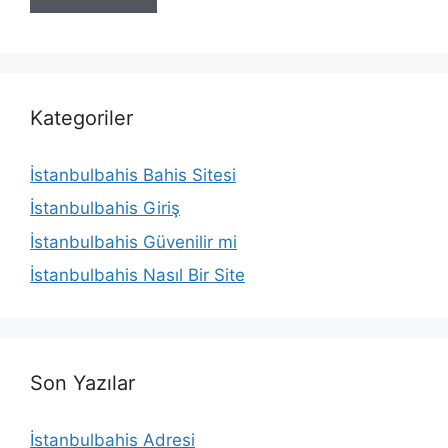
Kategoriler
İstanbulbahis Bahis Sitesi
İstanbulbahis Giriş
İstanbulbahis Güvenilir mi
İstanbulbahis Nasıl Bir Site
Son Yazılar
İstanbulbahis Adresi