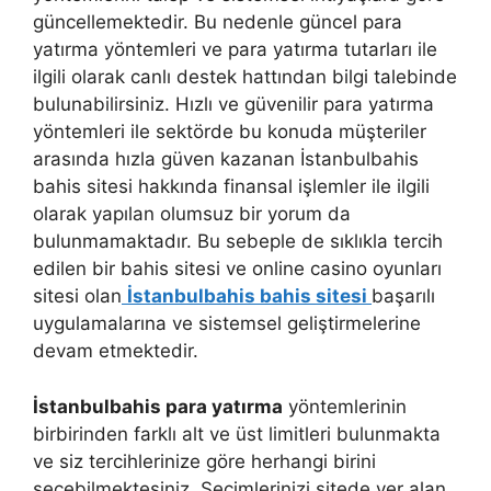
güncellemektedir. Bu nedenle güncel para
yatırma yöntemleri ve para yatırma tutarları ile
ilgili olarak canlı destek hattından bilgi talebinde
bulunabilirsiniz. Hızlı ve güvenilir para yatırma
yöntemleri ile sektörde bu konuda müşteriler
arasında hızla güven kazanan İstanbulbahis
bahis sitesi hakkında finansal işlemler ile ilgili
olarak yapılan olumsuz bir yorum da
bulunmamaktadır. Bu sebeple de sıklıkla tercih
edilen bir bahis sitesi ve online casino oyunları
sitesi olan
İstanbulbahis bahis sitesi
başarılı
uygulamalarına ve sistemsel geliştirmelerine
devam etmektedir.
İstanbulbahis para yatırma
yöntemlerinin
birbirinden farklı alt ve üst limitleri bulunmakta
ve siz tercihlerinize göre herhangi birini
seçebilmektesiniz. Seçimlerinizi sitede yer alan