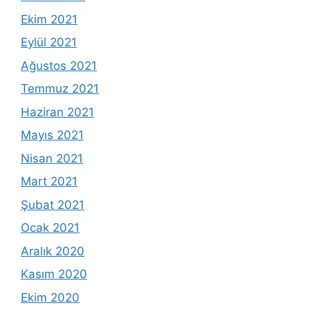
Ekim 2021
Eylül 2021
Ağustos 2021
Temmuz 2021
Haziran 2021
Mayıs 2021
Nisan 2021
Mart 2021
Şubat 2021
Ocak 2021
Aralık 2020
Kasım 2020
Ekim 2020