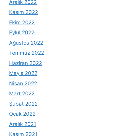
Aralık 2022
Kasım 2022
Ekim 2022
Eylül 2022
Ağustos 2022
Temmuz 2022
Haziran 2022
Mayıs 2022
Nisan 2022
Mart 2022
Şubat 2022
Ocak 2022
Aralık 2021
Kasım 2021