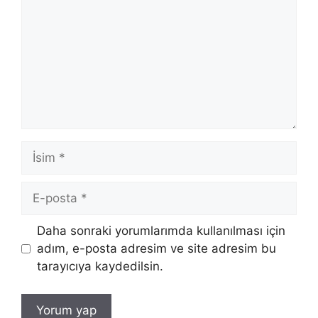
İsim
E-
posta
İnternet
Daha sonraki yorumlarımda kullanılması için
sitesi
adım, e-posta adresim ve site adresim bu
tarayıcıya kaydedilsin.