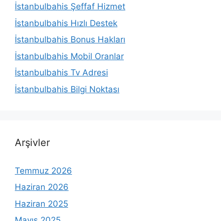
İstanbulbahis Şeffaf Hizmet
İstanbulbahis Hızlı Destek
İstanbulbahis Bonus Hakları
İstanbulbahis Mobil Oranlar
İstanbulbahis Tv Adresi
İstanbulbahis Bilgi Noktası
Arşivler
Temmuz 2026
Haziran 2026
Haziran 2025
Mayıs 2025