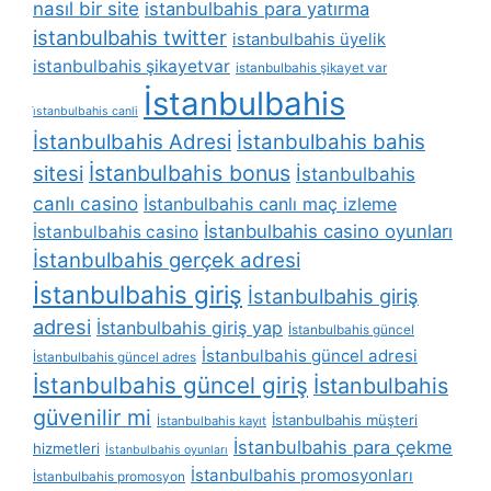
nasıl bir site
istanbulbahis para yatırma
istanbulbahis twitter
istanbulbahis üyelik
istanbulbahis şikayetvar
istanbulbahis şikayet var
İstanbulbahis
i̇stanbulbahis canli
İstanbulbahis Adresi
İstanbulbahis bahis
İstanbulbahis bonus
sitesi
İstanbulbahis
canlı casino
İstanbulbahis canlı maç izleme
İstanbulbahis casino oyunları
İstanbulbahis casino
İstanbulbahis gerçek adresi
İstanbulbahis giriş
İstanbulbahis giriş
adresi
İstanbulbahis giriş yap
İstanbulbahis güncel
İstanbulbahis güncel adresi
İstanbulbahis güncel adres
İstanbulbahis güncel giriş
İstanbulbahis
güvenilir mi
İstanbulbahis müşteri
İstanbulbahis kayıt
İstanbulbahis para çekme
hizmetleri
İstanbulbahis oyunları
İstanbulbahis promosyonları
İstanbulbahis promosyon