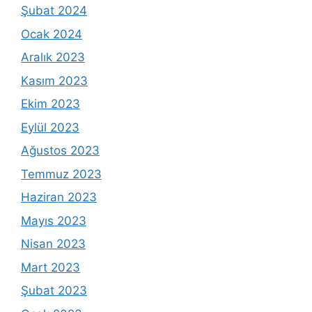
Şubat 2024
Ocak 2024
Aralık 2023
Kasım 2023
Ekim 2023
Eylül 2023
Ağustos 2023
Temmuz 2023
Haziran 2023
Mayıs 2023
Nisan 2023
Mart 2023
Şubat 2023