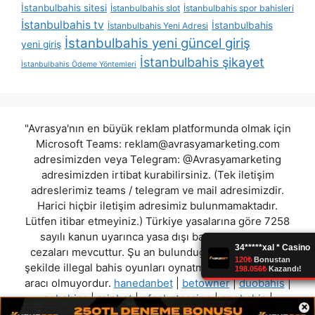
İstanbulbahis sitesi
İstanbulbahis slot
İstanbulbahis spor bahisleri
İstanbulbahis tv
İstanbulbahis
İstanbulbahis Yeni Adresi
İstanbulbahis yeni güncel giriş
yeni giriş
İstanbulbahis şikayet
İstanbulbahis Ödeme Yöntemleri
"Avrasya'nın en büyük reklam platformunda olmak için
Microsoft Teams:
reklam@avrasyamarketing.com
adresimizden veya Telegram: @Avrasyamarketing
adresimizden irtibat kurabilirsiniz. (Tek iletişim
adreslerimiz teams / telegram ve mail adresimizdir.
Harici hiçbir iletişim adresimiz bulunmamaktadır.
Lütfen itibar etmeyiniz.) Türkiye yasalarına göre 7258
sayılı kanun uyarınca yasa dışı bahis oynamanın
cezaları mevcuttur. Şu an bulunduğunuz site hiç bir
şekilde illegal bahis oyunları oynatmıyor ve oynamaya
aracı olmuyordur.
hanedanbet
|
betowner
|
duobahis
|
gobahiss
|
rainbet
|
efesbetcasino
|
enobahis
|
×
tempobetadres
"