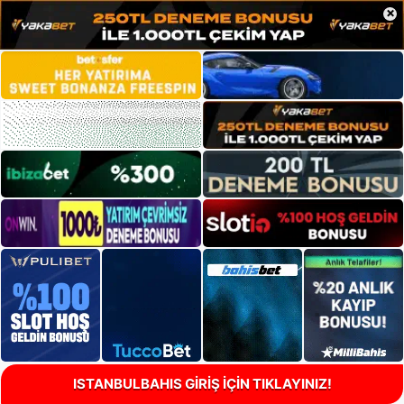
×
ISTANBULBAHIS GİRİŞ İÇİN TIKLAYINIZ!