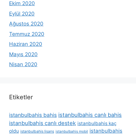
Ekim 2020
Eylül 2020
Ağustos 2020
Temmuz 2020
Haziran 2020
Mayıs 2020
Nisan 2020
Etiketler
istanbulbahis canlı bahis
istanbulbahis bahis
istanbulbahis canlı destek
istanbulbahis kaç
istanbulbahis
oldu
istanbulbahis lisans
istanbulbahis mobil