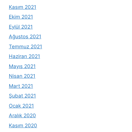
Kasım 2021
Ekim 2021
Eylül 2021
Ağustos 2021
Temmuz 2021
Haziran 2021
Mayıs 2021
Nisan 2021
Mart 2021
Şubat 2021
Ocak 2021
Aralık 2020
Kasım 2020