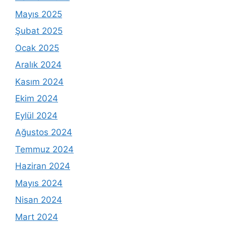
Mayıs 2025
Şubat 2025
Ocak 2025
Aralık 2024
Kasım 2024
Ekim 2024
Eylül 2024
Ağustos 2024
Temmuz 2024
Haziran 2024
Mayıs 2024
Nisan 2024
Mart 2024