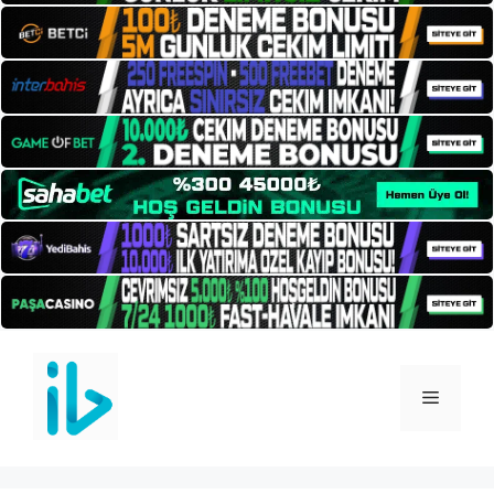
İçeriğe
atla
Menü