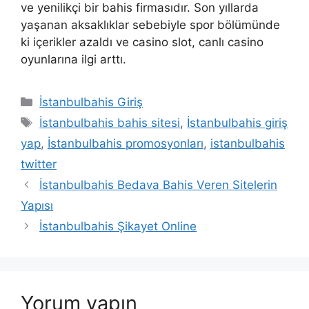
ve yenilikçi bir bahis firmasıdır. Son yıllarda
yaşanan aksaklıklar sebebiyle spor bölümünde
ki içerikler azaldı ve casino slot, canlı casino
oyunlarına ilgi arttı.
Kategoriler
İstanbulbahis Giriş
Etiketler
İstanbulbahis bahis sitesi
,
İstanbulbahis giriş
yap
,
İstanbulbahis promosyonları
,
istanbulbahis
twitter
İstanbulbahis Bedava Bahis Veren Sitelerin
Yapısı
İstanbulbahis Şikayet Online
Yorum yapın