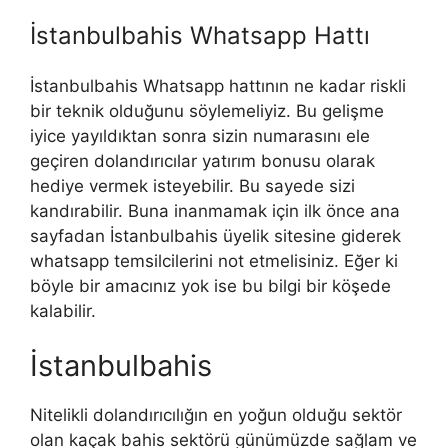
İstanbulbahis Whatsapp Hattı
İstanbulbahis Whatsapp hattının ne kadar riskli
bir teknik olduğunu söylemeliyiz. Bu gelişme
iyice yayıldıktan sonra sizin numarasını ele
geçiren dolandırıcılar yatırım bonusu olarak
hediye vermek isteyebilir. Bu sayede sizi
kandırabilir. Buna inanmamak için ilk önce ana
sayfadan İstanbulbahis üyelik sitesine giderek
whatsapp temsilcilerini not etmelisiniz. Eğer ki
böyle bir amacınız yok ise bu bilgi bir köşede
kalabilir.
İstanbulbahis
Nitelikli dolandırıcılığın en yoğun olduğu sektör
olan kaçak bahis sektörü günümüzde sağlam ve