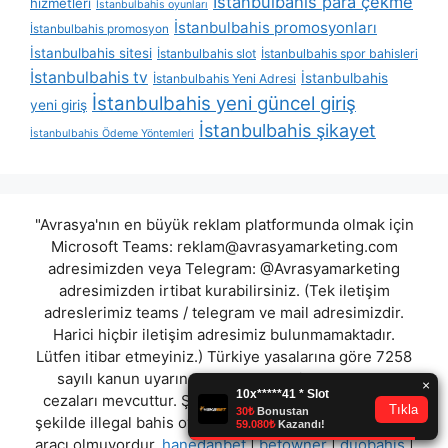
İstanbulbahis para çekme
hizmetleri
İstanbulbahis oyunları
İstanbulbahis promosyonları
İstanbulbahis promosyon
İstanbulbahis sitesi
İstanbulbahis slot
İstanbulbahis spor bahisleri
İstanbulbahis tv
İstanbulbahis
İstanbulbahis Yeni Adresi
İstanbulbahis yeni güncel giriş
yeni giriş
İstanbulbahis şikayet
İstanbulbahis Ödeme Yöntemleri
"Avrasya'nın en büyük reklam platformunda olmak için
Microsoft Teams:
reklam@avrasyamarketing.com
adresimizden veya Telegram: @Avrasyamarketing
adresimizden irtibat kurabilirsiniz. (Tek iletişim
adreslerimiz teams / telegram ve mail adresimizdir.
Harici hiçbir iletişim adresimiz bulunmamaktadır.
Lütfen itibar etmeyiniz.) Türkiye yasalarına göre 7258
sayılı kanun uyarınca yasa dışı bahis oynamanın
cezaları mevcuttur. Şu an bulunduğunuz site hiç bir
şekilde illegal bahis oyunları oynatmıyor ve oynamaya
aracı olmuyordur.
hanedanbet
|
betowner
|
duobahis
|