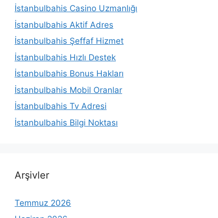
İstanbulbahis Casino Uzmanlığı
İstanbulbahis Aktif Adres
İstanbulbahis Şeffaf Hizmet
İstanbulbahis Hızlı Destek
İstanbulbahis Bonus Hakları
İstanbulbahis Mobil Oranlar
İstanbulbahis Tv Adresi
İstanbulbahis Bilgi Noktası
Arşivler
Temmuz 2026