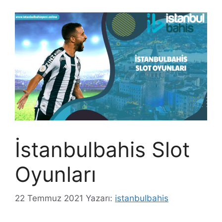
İstanbulbahis Slot
Oyunları
22 Temmuz 2021
Yazarı:
istanbulbahis