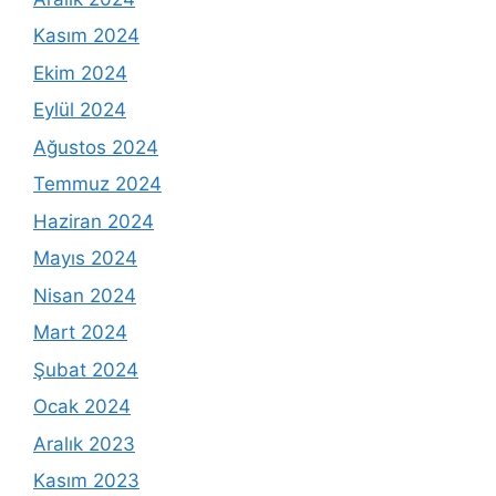
Kasım 2024
Ekim 2024
Eylül 2024
Ağustos 2024
Temmuz 2024
Haziran 2024
Mayıs 2024
Nisan 2024
Mart 2024
Şubat 2024
Ocak 2024
Aralık 2023
Kasım 2023