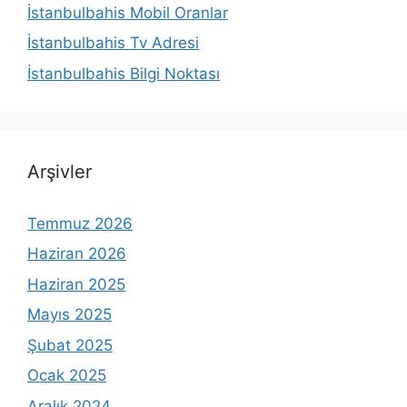
İstanbulbahis Mobil Oranlar
İstanbulbahis Tv Adresi
İstanbulbahis Bilgi Noktası
Arşivler
Temmuz 2026
Haziran 2026
Haziran 2025
Mayıs 2025
Şubat 2025
Ocak 2025
Aralık 2024