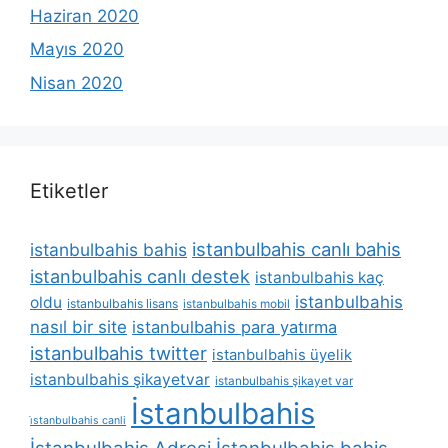
Haziran 2020
Mayıs 2020
Nisan 2020
Etiketler
istanbulbahis canlı bahis
istanbulbahis bahis
istanbulbahis canlı destek
istanbulbahis kaç
istanbulbahis
oldu
istanbulbahis lisans
istanbulbahis mobil
nasıl bir site
istanbulbahis para yatırma
istanbulbahis twitter
istanbulbahis üyelik
istanbulbahis şikayetvar
istanbulbahis şikayet var
İstanbulbahis
i̇stanbulbahis canli