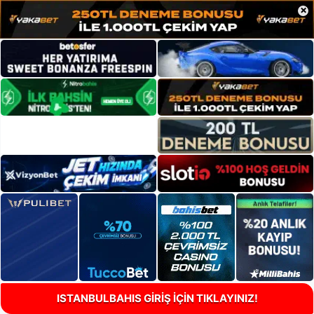
×
ISTANBULBAHIS GİRİŞ İÇİN TIKLAYINIZ!