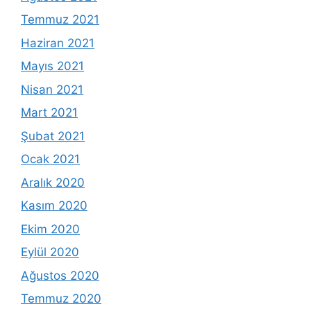
Temmuz 2021
Haziran 2021
Mayıs 2021
Nisan 2021
Mart 2021
Şubat 2021
Ocak 2021
Aralık 2020
Kasım 2020
Ekim 2020
Eylül 2020
Ağustos 2020
Temmuz 2020