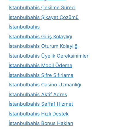
İstanbulbahis Çekilme Süreci
İstanbulbahis Şikayet Çözümü
İstanbulbahis
İstanbulbahis Giriş Kolaylığı
İstanbulbahis Oturum Kolaylığı
İstanbulbahis Üyelik Gereksinimleri
İstanbulbahis Mobil Ödeme
İstanbulbahis Şifre Sıfırlama
İstanbulbahis Casino Uzmanlığı
İstanbulbahis Aktif Adres
İstanbulbahis Şeffaf Hizmet
İstanbulbahis Hızlı Destek
İstanbulbahis Bonus Hakları