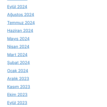
Eylül 2024
Ağustos 2024
Temmuz 2024
Haziran 2024
Mayıs 2024
Nisan 2024
Mart 2024
Şubat 2024
Ocak 2024
Aralık 2023
Kasım 2023
Ekim 2023
Eylül 2023