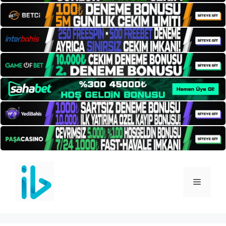
İçeriğe
atla
Menü