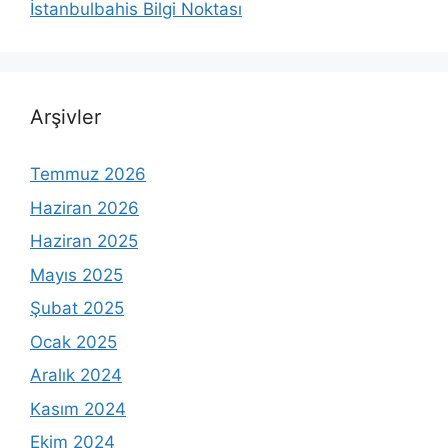
İstanbulbahis Bilgi Noktası
Arşivler
Temmuz 2026
Haziran 2026
Haziran 2025
Mayıs 2025
Şubat 2025
Ocak 2025
Aralık 2024
Kasım 2024
Ekim 2024