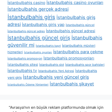
İstanbulbahis casino oyunları
İstanbulbahis casino
İstanbulbahis gerçek adresi
İstanbulbahis giriş
İstanbulbahis giriş
adresi
İstanbulbahis giriş yap
İstanbulbahis güncel
İstanbulbahis güncel adresi
İstanbulbahis güncel adres
İstanbulbahis güncel giriş
İstanbulbahis
güvenilir mi
İstanbulbahis müşteri
İstanbulbahis kayıt
İstanbulbahis para çekme
hizmetleri
İstanbulbahis oyunları
İstanbulbahis promosyonları
İstanbulbahis promosyon
İstanbulbahis sitesi
İstanbulbahis slot
İstanbulbahis spor bahisleri
İstanbulbahis tv
İstanbulbahis
İstanbulbahis Yeni Adresi
İstanbulbahis yeni güncel giriş
yeni giriş
İstanbulbahis şikayet
İstanbulbahis Ödeme Yöntemleri
"Avrasya'nın en büyük reklam platformunda olmak için