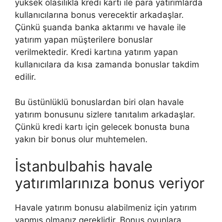
yüksek olasılıkla kredi kartı ile para yatırımlarda
kullanıcılarına bonus verecektir arkadaşlar.
Çünkü şuanda banka aktarımı ve havale ile
yatırım yapan müşterilere bonuslar
verilmektedir. Kredi kartına yatırım yapan
kullanıcılara da kısa zamanda bonuslar takdim
edilir.
Bu üstünlüklü bonuslardan biri olan havale
yatırım bonusunu sizlere tanıtalım arkadaşlar.
Çünkü kredi kartı için gelecek bonusta buna
yakın bir bonus olur muhtemelen.
İstanbulbahis havale
yatırımlarınıza bonus veriyor
Havale yatırım bonusu alabilmeniz için yatırım
yapmış olmanız gereklidir. Bonus oyunlara