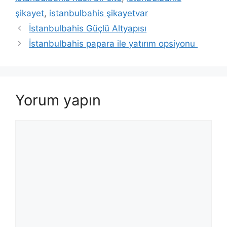
şikayet
,
istanbulbahis şikayetvar
İstanbulbahis Güçlü Altyapısı
İstanbulbahis papara ile yatırım opsiyonu
Yorum yapın
Yorum