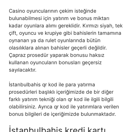
Casino oyuncularının çekim isteğinde
bulunabilmesi için yatırım ve bonus miktarı
kadar oyunlara alımı gereklidir. Kırmızı siyah, tek
çift, oyuncu ve krupiye gibi bahislerin tamamına
oynanan ya da rulet oyunlarında bütün
olasılıklara alınan bahisler geçerli değildir.
Çapraz prosedür yaparak bonusu haksız
kullanan oyuncuların bonusları geçersiz
sayılacaktır.
İstanbulbahis qr kod ile para yatırma
prosedürleri başlıklı içeriğimizde de bir diğer
farklı yatırım tekniği olan qr kod ile ilgili bilgili
olabilirsiniz. Ayrıca qr kod ile yatırımlara verilen
bonus bilgileri de içeriğimizde bulunmaktadır.
İstanbulbahis kredi kartı