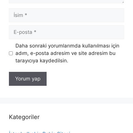
İsim
E-
posta
İnternet
Daha sonraki yorumlarımda kullanılması için
sitesi
adım, e-posta adresim ve site adresim bu
tarayıcıya kaydedilsin.
Kategoriler