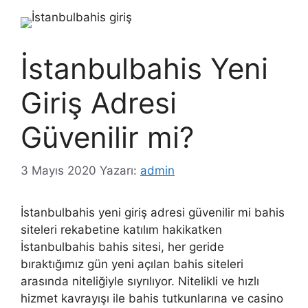
İstanbulbahis Yeni
Giriş Adresi
Güvenilir mi?
3 Mayıs 2020
Yazarı:
admin
İstanbulbahis yeni giriş adresi güvenilir mi bahis
siteleri rekabetine katılım hakikatken
İstanbulbahis bahis sitesi, her geride
bıraktığımız gün yeni açılan bahis siteleri
arasında niteliğiyle sıyrılıyor. Nitelikli ve hızlı
hizmet kavrayışı ile bahis tutkunlarına ve casino