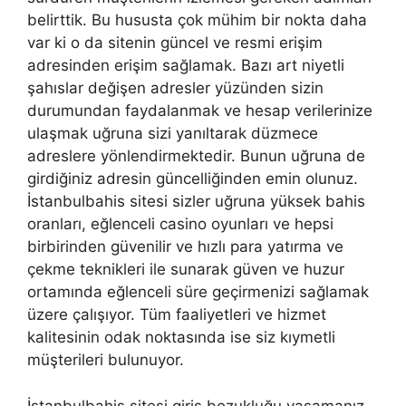
belirttik. Bu hususta çok mühim bir nokta daha
var ki o da sitenin güncel ve resmi erişim
adresinden erişim sağlamak. Bazı art niyetli
şahıslar değişen adresler yüzünden sizin
durumundan faydalanmak ve hesap verilerinize
ulaşmak uğruna sizi yanıltarak düzmece
adreslere yönlendirmektedir. Bunun uğruna de
girdiğiniz adresin güncelliğinden emin olunuz.
İstanbulbahis sitesi sizler uğruna yüksek bahis
oranları, eğlenceli casino oyunları ve hepsi
birbirinden güvenilir ve hızlı para yatırma ve
çekme teknikleri ile sunarak güven ve huzur
ortamında eğlenceli süre geçirmenizi sağlamak
üzere çalışıyor. Tüm faaliyetleri ve hizmet
kalitesinin odak noktasında ise siz kıymetli
müşterileri bulunuyor.
İstanbulbahis sitesi giriş bozukluğu yaşamanız