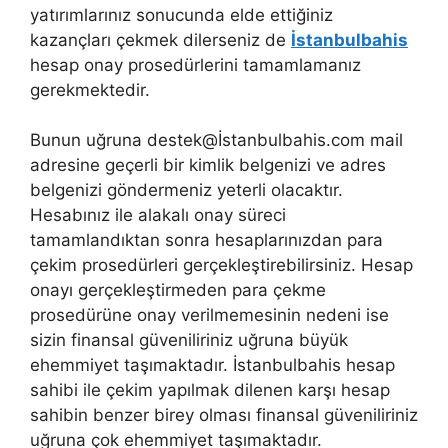
yatırımlarınız sonucunda elde ettiğiniz
kazançları çekmek dilerseniz de
İstanbulbahis
hesap onay prosedürlerini tamamlamanız
gerekmektedir.
Bunun uğruna destek@İstanbulbahis.com mail
adresine geçerli bir kimlik belgenizi ve adres
belgenizi göndermeniz yeterli olacaktır.
Hesabınız ile alakalı onay süreci
tamamlandıktan sonra hesaplarınızdan para
çekim prosedürleri gerçekleştirebilirsiniz. Hesap
onayı gerçekleştirmeden para çekme
prosedürüne onay verilmemesinin nedeni ise
sizin finansal güveniliriniz uğruna büyük
ehemmiyet taşımaktadır. İstanbulbahis hesap
sahibi ile çekim yapılmak dilenen karşı hesap
sahibin benzer birey olması finansal güveniliriniz
uğruna çok ehemmiyet taşımaktadır.