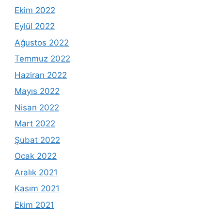
Ekim 2022
Eylül 2022
Ağustos 2022
Temmuz 2022
Haziran 2022
Mayıs 2022
Nisan 2022
Mart 2022
Şubat 2022
Ocak 2022
Aralık 2021
Kasım 2021
Ekim 2021