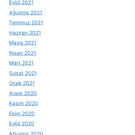
Eylül 2021
Ağustos 2021
Temmuz 2021
Haziran 2021
Mayıs 2021
Nisan 2021
Mart 2021
Şubat 2021
Ocak 2021
Aralık 2020
Kasım 2020
Ekim 2020
Eylül 2020
Ağustos 2020