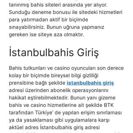
tanınmış bahis siteleri arasında yer alıyor.
Sunduğu deneme bonusu ile sitedeki hizmetleri
para yatırmadan aktif bir biçimde
sınayabilirsiniz. Bunun uğruna yapmanız
gereken ise siteye aza olmaktır.
İstanbulbahis Giriş
Bahis tutkunları ve casino oyuncuları son derece
kolay bir biçimde bireysel bilgi gizliliği
prensibine bağlı şekilde
istanbulbahis giriş
adresi üzerinden abonelik operasyonlarını
hakikat eştirebilmektedir. Bunun yanı gizeme
bahis ve casino hizmetlerine ait şekilde BTK
tarafından Türkiye’ de yapılan erişim sınırlaması
ya da yasaklaması gibi uygulamalara karşı
aktüel adres İstanbulbahis giriş adresi