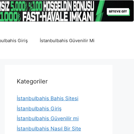
bulbahis Giriş
İstanbulbahis Güvenilir Mi
Kategoriler
İstanbulbahis Bahis Sitesi
İstanbulbahis Giriş
İstanbulbahis Güvenilir mi
İstanbulbahis Nasıl Bir Site