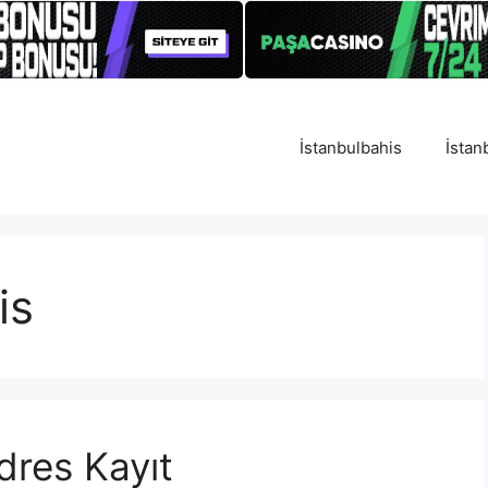
İstanbulbahis
İstan
is
dres Kayıt