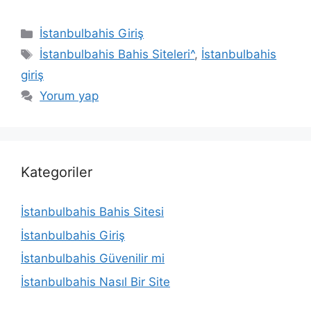
Kategoriler
İstanbulbahis Giriş
Etiketler
İstanbulbahis Bahis Siteleri^
,
İstanbulbahis
giriş
Yorum yap
Kategoriler
İstanbulbahis Bahis Sitesi
İstanbulbahis Giriş
İstanbulbahis Güvenilir mi
İstanbulbahis Nasıl Bir Site