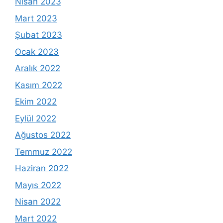
Nisan 2023
Mart 2023
Şubat 2023
Ocak 2023
Aralık 2022
Kasım 2022
Ekim 2022
Eylül 2022
Ağustos 2022
Temmuz 2022
Haziran 2022
Mayıs 2022
Nisan 2022
Mart 2022