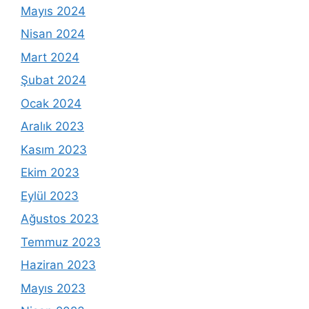
Mayıs 2024
Nisan 2024
Mart 2024
Şubat 2024
Ocak 2024
Aralık 2023
Kasım 2023
Ekim 2023
Eylül 2023
Ağustos 2023
Temmuz 2023
Haziran 2023
Mayıs 2023