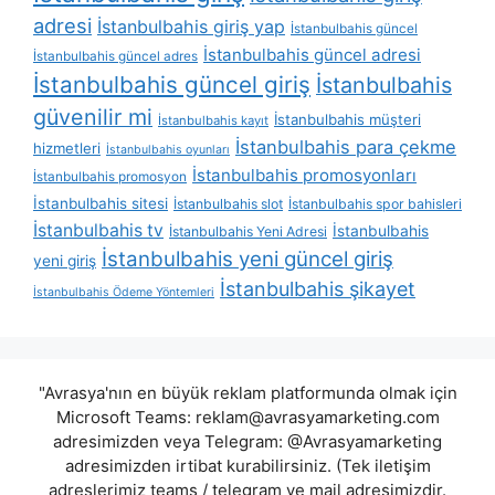
adresi
İstanbulbahis giriş yap
İstanbulbahis güncel
İstanbulbahis güncel adresi
İstanbulbahis güncel adres
İstanbulbahis güncel giriş
İstanbulbahis
güvenilir mi
İstanbulbahis müşteri
İstanbulbahis kayıt
İstanbulbahis para çekme
hizmetleri
İstanbulbahis oyunları
İstanbulbahis promosyonları
İstanbulbahis promosyon
İstanbulbahis sitesi
İstanbulbahis slot
İstanbulbahis spor bahisleri
İstanbulbahis tv
İstanbulbahis
İstanbulbahis Yeni Adresi
İstanbulbahis yeni güncel giriş
yeni giriş
İstanbulbahis şikayet
İstanbulbahis Ödeme Yöntemleri
"Avrasya'nın en büyük reklam platformunda olmak için
Microsoft Teams:
reklam@avrasyamarketing.com
adresimizden veya Telegram: @Avrasyamarketing
adresimizden irtibat kurabilirsiniz. (Tek iletişim
adreslerimiz teams / telegram ve mail adresimizdir.