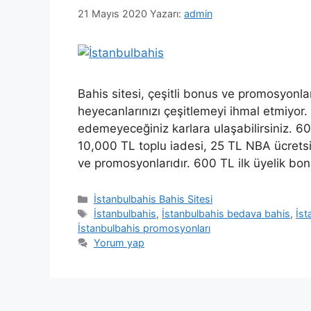
21 Mayıs 2020
Yazarı:
admin
Bahis sitesi, çeşitli bonus ve promosyonlar
heyecanlarınızı çeşitlemeyi ihmal etmiyor.
edemeyeceğiniz karlara ulaşabilirsiniz. 6
10,000 TL toplu iadesi, 25 TL NBA ücretsiz
ve promosyonlarıdır. 600 TL ilk üyelik b
Kategoriler
İstanbulbahis Bahis Sitesi
Etiketler
İstanbulbahis
,
İstanbulbahis bedava bahis
,
İst
İstanbulbahis promosyonları
Yorum yap