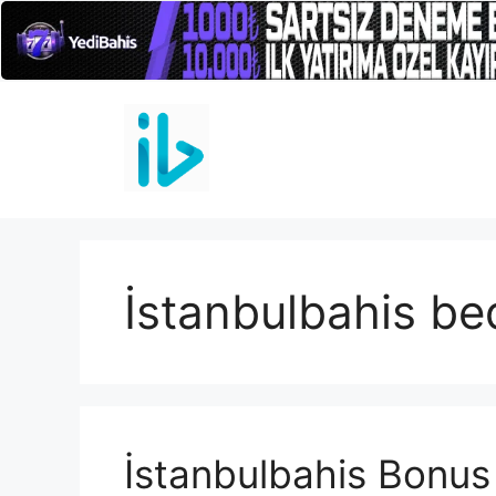
İçeriğe
atla
İstanbulbahis be
İstanbulbahis Bonus 