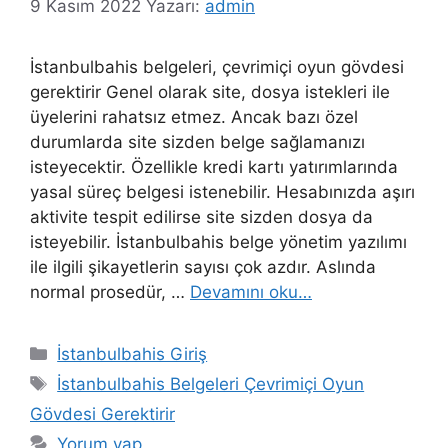
9 Kasım 2022
Yazarı:
admin
İstanbulbahis belgeleri, çevrimiçi oyun gövdesi
gerektirir Genel olarak site, dosya istekleri ile
üyelerini rahatsız etmez. Ancak bazı özel
durumlarda site sizden belge sağlamanızı
isteyecektir. Özellikle kredi kartı yatırımlarında
yasal süreç belgesi istenebilir. Hesabınızda aşırı
aktivite tespit edilirse site sizden dosya da
isteyebilir. İstanbulbahis belge yönetim yazılımı
ile ilgili şikayetlerin sayısı çok azdır. Aslında
normal prosedür, …
Devamını oku…
Kategoriler
İstanbulbahis Giriş
Etiketler
İstanbulbahis Belgeleri Çevrimiçi Oyun
Gövdesi Gerektirir
Yorum yap