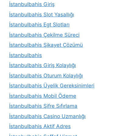
İstanbulbahis Giriş
İstanbulbahis Slot Yasallığı
İstanbulbahis Egt Slotları
İstanbulbahis Çekilme Süreci
İstanbulbahis Şikayet Çözümü
İstanbulbahis
İstanbulbahis Giriş Kolaylığı
İstanbulbahis Oturum Kolaylığı
İstanbulbahis Üyelik Gereksinimleri
İstanbulbahis Mobil Ödeme
İstanbulbahis Şifre Sıfırlama
İstanbulbahis Casino Uzmanlığı
İstanbulbahis Aktif Adres