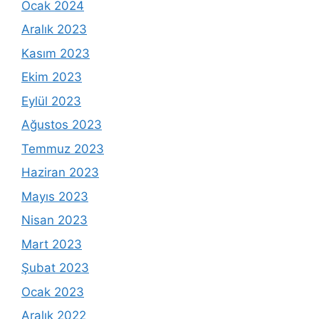
Ocak 2024
Aralık 2023
Kasım 2023
Ekim 2023
Eylül 2023
Ağustos 2023
Temmuz 2023
Haziran 2023
Mayıs 2023
Nisan 2023
Mart 2023
Şubat 2023
Ocak 2023
Aralık 2022