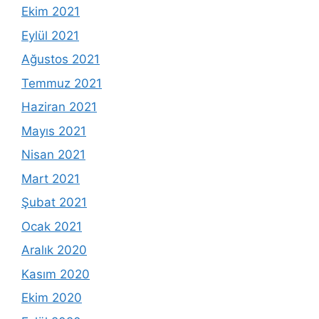
Ekim 2021
Eylül 2021
Ağustos 2021
Temmuz 2021
Haziran 2021
Mayıs 2021
Nisan 2021
Mart 2021
Şubat 2021
Ocak 2021
Aralık 2020
Kasım 2020
Ekim 2020