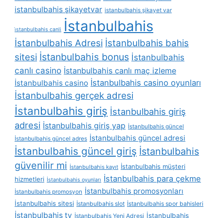
istanbulbahis şikayetvar
istanbulbahis şikayet var
İstanbulbahis
i̇stanbulbahis canli
İstanbulbahis Adresi
İstanbulbahis bahis
İstanbulbahis bonus
sitesi
İstanbulbahis
canlı casino
İstanbulbahis canlı maç izleme
İstanbulbahis casino oyunları
İstanbulbahis casino
İstanbulbahis gerçek adresi
İstanbulbahis giriş
İstanbulbahis giriş
adresi
İstanbulbahis giriş yap
İstanbulbahis güncel
İstanbulbahis güncel adresi
İstanbulbahis güncel adres
İstanbulbahis güncel giriş
İstanbulbahis
güvenilir mi
İstanbulbahis müşteri
İstanbulbahis kayıt
İstanbulbahis para çekme
hizmetleri
İstanbulbahis oyunları
İstanbulbahis promosyonları
İstanbulbahis promosyon
İstanbulbahis sitesi
İstanbulbahis slot
İstanbulbahis spor bahisleri
İstanbulbahis tv
İstanbulbahis
İstanbulbahis Yeni Adresi