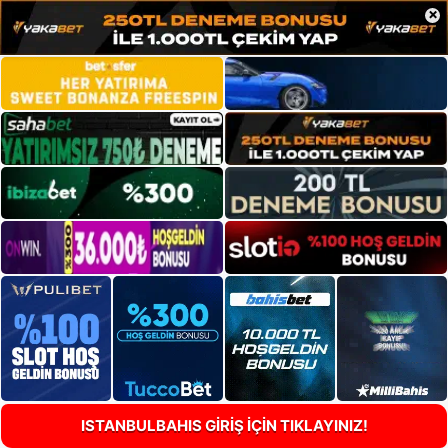
×
ISTANBULBAHIS GİRİŞ İÇİN TIKLAYINIZ!