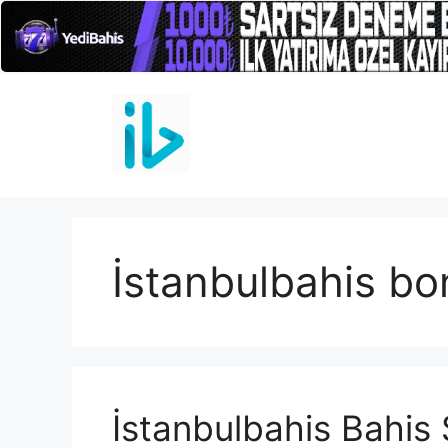
İçeriğe
atla
İstanbulbahis bo
İstanbulbahis Bahis 