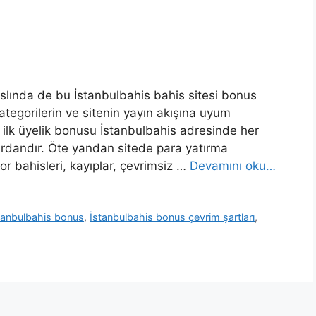
slında de bu İstanbulbahis bahis sitesi bonus
egorilerin ve sitenin yayın akışına uyum
ilk üyelik bonusu İstanbulbahis adresinde her
dandır. Öte yandan sitede para yatırma
r bahisleri, kayıplar, çevrimsiz …
Devamını oku…
tanbulbahis bonus
,
İstanbulbahis bonus çevrim şartları
,