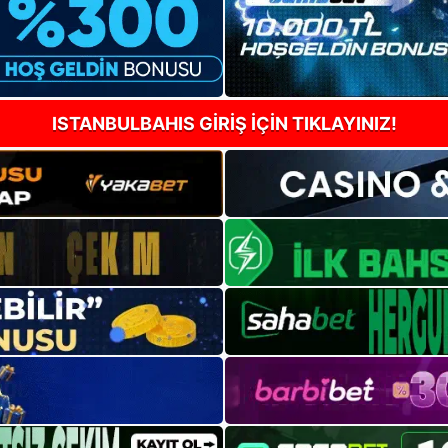
ISTANBULBAHIS GİRİŞ İÇİN TIKLAYINIZ!