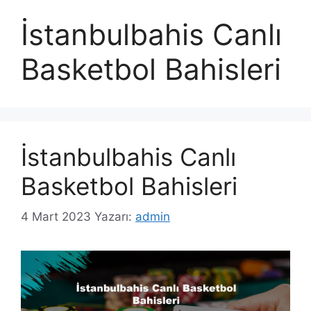
İstanbulbahis Canlı
Basketbol Bahisleri
İstanbulbahis Canlı
Basketbol Bahisleri
4 Mart 2023
Yazarı:
admin