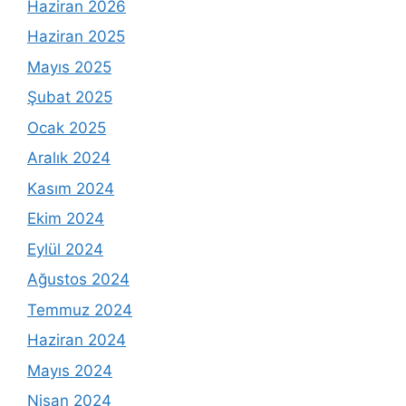
Haziran 2026
Haziran 2025
Mayıs 2025
Şubat 2025
Ocak 2025
Aralık 2024
Kasım 2024
Ekim 2024
Eylül 2024
Ağustos 2024
Temmuz 2024
Haziran 2024
Mayıs 2024
Nisan 2024