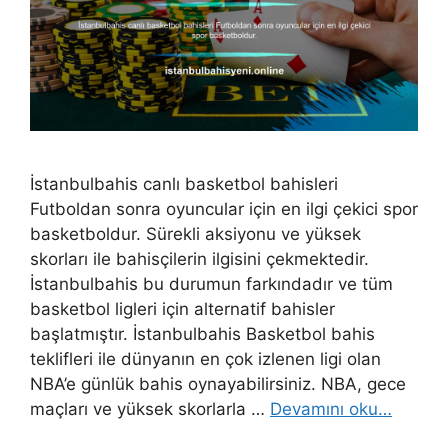
İstanbulbahis canlı basketbol bahisleri
Futboldan sonra oyuncular için en ilgi çekici spor
basketboldur. Sürekli aksiyonu ve yüksek
skorları ile bahisçilerin ilgisini çekmektedir.
İstanbulbahis bu durumun farkındadır ve tüm
basketbol ligleri için alternatif bahisler
başlatmıştır. İstanbulbahis Basketbol bahis
teklifleri ile dünyanın en çok izlenen ligi olan
NBA’e günlük bahis oynayabilirsiniz. NBA, gece
maçları ve yüksek skorlarla …
Devamını oku…