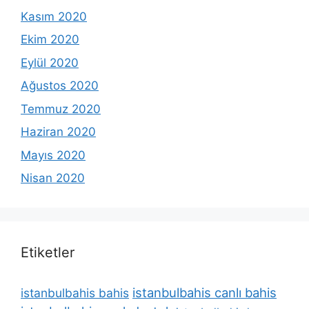
Kasım 2020
Ekim 2020
Eylül 2020
Ağustos 2020
Temmuz 2020
Haziran 2020
Mayıs 2020
Nisan 2020
Etiketler
istanbulbahis canlı bahis
istanbulbahis bahis