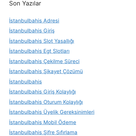
Son Yazılar
İstanbulbahis Adresi
İstanbulbahis Giriş
İstanbulbahis Slot Yasallığı
İstanbulbahis Egt Slotları
İstanbulbahis Çekilme Süreci
İstanbulbahis Şikayet Çözümü
İstanbulbahis
İstanbulbahis Giriş Kolaylığı
İstanbulbahis Oturum Kolaylığı
İstanbulbahis Üyelik Gereksinimleri
İstanbulbahis Mobil Ödeme
İstanbulbahis Şifre Sıfırlama