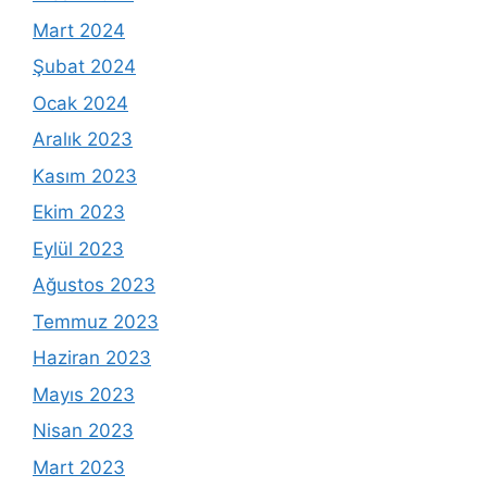
Mart 2024
Şubat 2024
Ocak 2024
Aralık 2023
Kasım 2023
Ekim 2023
Eylül 2023
Ağustos 2023
Temmuz 2023
Haziran 2023
Mayıs 2023
Nisan 2023
Mart 2023