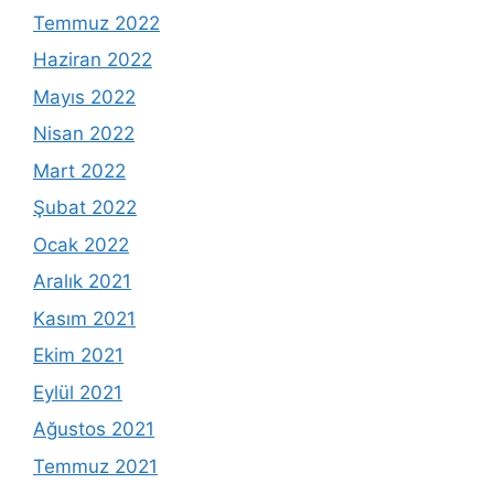
Temmuz 2022
Haziran 2022
Mayıs 2022
Nisan 2022
Mart 2022
Şubat 2022
Ocak 2022
Aralık 2021
Kasım 2021
Ekim 2021
Eylül 2021
Ağustos 2021
Temmuz 2021