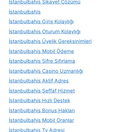
İstanbulbahis Şikayet Çözümü
İstanbulbahis
İstanbulbahis Giriş Kolaylığı
İstanbulbahis Oturum Kolaylığı
İstanbulbahis Üyelik Gereksinimleri
İstanbulbahis Mobil Ödeme
İstanbulbahis Şifre Sıfırlama
İstanbulbahis Casino Uzmanlığı
İstanbulbahis Aktif Adres
İstanbulbahis Şeffaf Hizmet
İstanbulbahis Hızlı Destek
İstanbulbahis Bonus Hakları
İstanbulbahis Mobil Oranlar
İstanbulbahis Tv Adresi