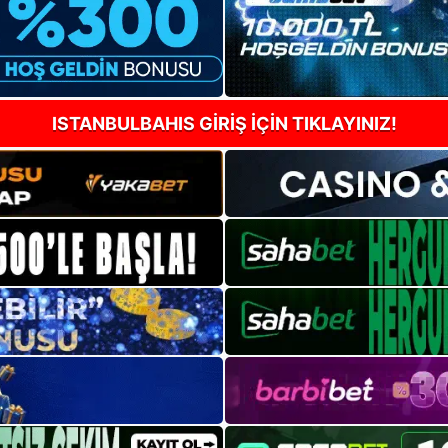
ISTANBULBAHIS GİRİŞ İÇİN TIKLAYINIZ!