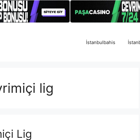
İstanbulbahis
İstan
rimiçi lig
içi Lig