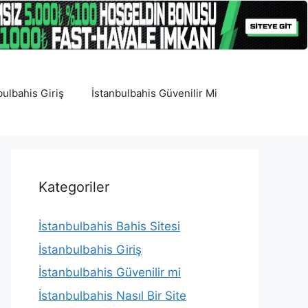
bulbahis Giriş
İstanbulbahis Güvenilir Mi
Kategoriler
İstanbulbahis Bahis Sitesi
İstanbulbahis Giriş
İstanbulbahis Güvenilir mi
İstanbulbahis Nasıl Bir Site