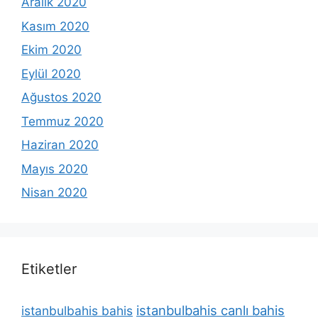
Aralık 2020
Kasım 2020
Ekim 2020
Eylül 2020
Ağustos 2020
Temmuz 2020
Haziran 2020
Mayıs 2020
Nisan 2020
Etiketler
istanbulbahis canlı bahis
istanbulbahis bahis