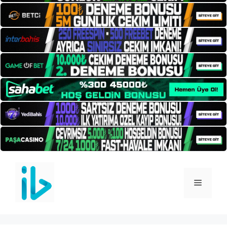
İçeriğe
atla
Menü