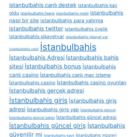
istanbulbahis canlı destek
istanbulbahis kaç
istanbulbahis
oldu
istanbulbahis lisans
istanbulbahis mobil
nasıl bir site
istanbulbahis para yatırma
istanbulbahis twitter
istanbulbahis üyelik
istanbulbahis şikayetvar
istanbulbahis şikayet var
İstanbulbahis
i̇stanbulbahis canli
İstanbulbahis Adresi
İstanbulbahis bahis
İstanbulbahis bonus
sitesi
İstanbulbahis
canlı casino
İstanbulbahis canlı maç izleme
İstanbulbahis casino oyunları
İstanbulbahis casino
İstanbulbahis gerçek adresi
İstanbulbahis giriş
İstanbulbahis giriş
adresi
İstanbulbahis giriş yap
İstanbulbahis güncel
İstanbulbahis güncel adresi
İstanbulbahis güncel adres
İstanbulbahis güncel giriş
İstanbulbahis
güvenilir mi
İstanbulbahis müşteri
İstanbulbahis kayıt