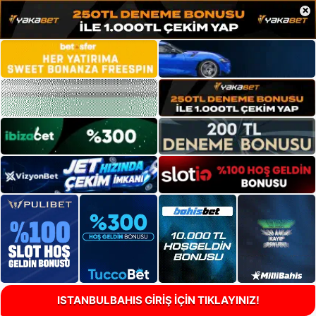
×
ISTANBULBAHIS GİRİŞ İÇİN TIKLAYINIZ!