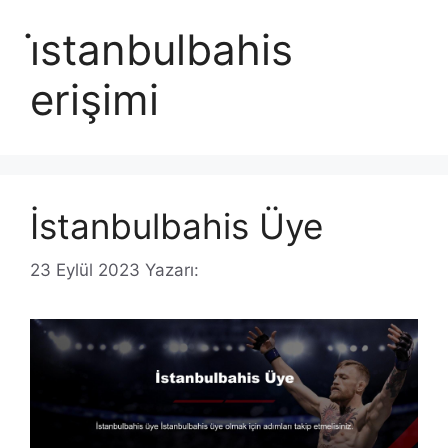
i̇stanbulbahis
erişimi
İstanbulbahis Üye
23 Eylül 2023
Yazarı: