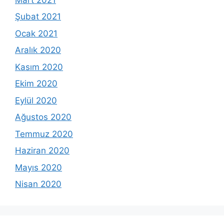
Şubat 2021
Ocak 2021
Aralık 2020
Kasım 2020
Ekim 2020
Eylül 2020
Ağustos 2020
Temmuz 2020
Haziran 2020
Mayıs 2020
Nisan 2020