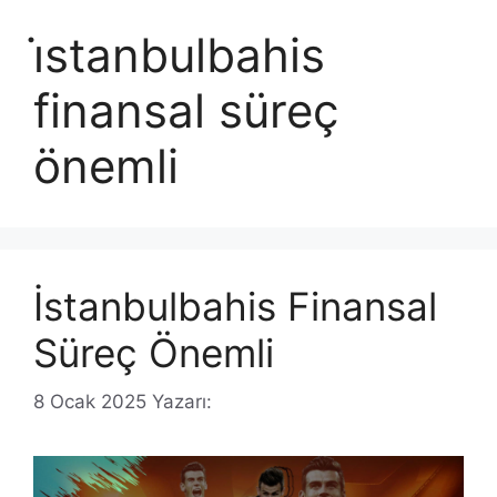
i̇stanbulbahis
finansal süreç
önemli
İstanbulbahis Finansal
Süreç Önemli
8 Ocak 2025
Yazarı: