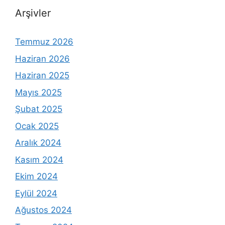
Arşivler
Temmuz 2026
Haziran 2026
Haziran 2025
Mayıs 2025
Şubat 2025
Ocak 2025
Aralık 2024
Kasım 2024
Ekim 2024
Eylül 2024
Ağustos 2024