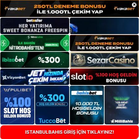
×
ISTANBULBAHIS GİRİŞ İÇİN TIKLAYINIZ!