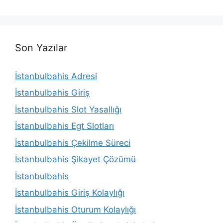
Son Yazılar
İstanbulbahis Adresi
İstanbulbahis Giriş
İstanbulbahis Slot Yasallığı
İstanbulbahis Egt Slotları
İstanbulbahis Çekilme Süreci
İstanbulbahis Şikayet Çözümü
İstanbulbahis
İstanbulbahis Giriş Kolaylığı
İstanbulbahis Oturum Kolaylığı