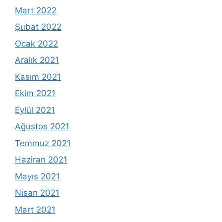
Mart 2022
Şubat 2022
Ocak 2022
Aralık 2021
Kasım 2021
Ekim 2021
Eylül 2021
Ağustos 2021
Temmuz 2021
Haziran 2021
Mayıs 2021
Nisan 2021
Mart 2021