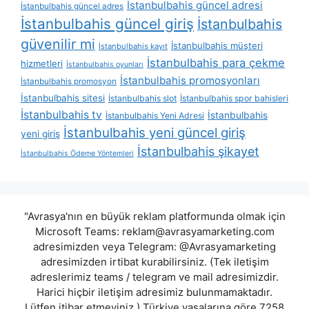
İstanbulbahis güncel adresi
İstanbulbahis güncel adres
İstanbulbahis güncel giriş
İstanbulbahis
güvenilir mi
İstanbulbahis müşteri
İstanbulbahis kayıt
İstanbulbahis para çekme
hizmetleri
İstanbulbahis oyunları
İstanbulbahis promosyonları
İstanbulbahis promosyon
İstanbulbahis sitesi
İstanbulbahis slot
İstanbulbahis spor bahisleri
İstanbulbahis tv
İstanbulbahis
İstanbulbahis Yeni Adresi
İstanbulbahis yeni güncel giriş
yeni giriş
İstanbulbahis şikayet
İstanbulbahis Ödeme Yöntemleri
"Avrasya'nın en büyük reklam platformunda olmak için
Microsoft Teams:
reklam@avrasyamarketing.com
adresimizden veya Telegram: @Avrasyamarketing
adresimizden irtibat kurabilirsiniz. (Tek iletişim
adreslerimiz teams / telegram ve mail adresimizdir.
Harici hiçbir iletişim adresimiz bulunmamaktadır.
Lütfen itibar etmeyiniz.) Türkiye yasalarına göre 7258