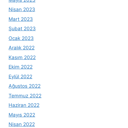
Nisan 2023
Mart 2023
Şubat 2023
Ocak 2023
Aralık 2022
Kasım 2022
Ekim 2022
Eylül 2022
Ağustos 2022
Temmuz 2022
Haziran 2022
Mayıs 2022
Nisan 2022