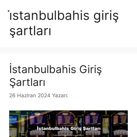
i̇stanbulbahis giriş
şartları
İstanbulbahis Giriş
Şartları
26 Haziran 2024
Yazarı: