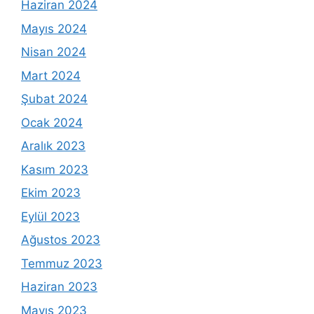
Haziran 2024
Mayıs 2024
Nisan 2024
Mart 2024
Şubat 2024
Ocak 2024
Aralık 2023
Kasım 2023
Ekim 2023
Eylül 2023
Ağustos 2023
Temmuz 2023
Haziran 2023
Mayıs 2023