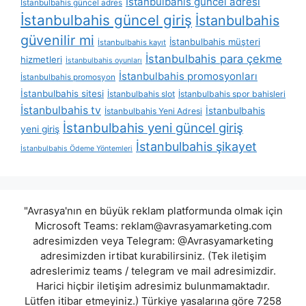
İstanbulbahis güncel adresi
İstanbulbahis güncel adres
İstanbulbahis güncel giriş
İstanbulbahis
güvenilir mi
İstanbulbahis müşteri
İstanbulbahis kayıt
İstanbulbahis para çekme
hizmetleri
İstanbulbahis oyunları
İstanbulbahis promosyonları
İstanbulbahis promosyon
İstanbulbahis sitesi
İstanbulbahis slot
İstanbulbahis spor bahisleri
İstanbulbahis tv
İstanbulbahis
İstanbulbahis Yeni Adresi
İstanbulbahis yeni güncel giriş
yeni giriş
İstanbulbahis şikayet
İstanbulbahis Ödeme Yöntemleri
"Avrasya'nın en büyük reklam platformunda olmak için
Microsoft Teams:
reklam@avrasyamarketing.com
adresimizden veya Telegram: @Avrasyamarketing
adresimizden irtibat kurabilirsiniz. (Tek iletişim
adreslerimiz teams / telegram ve mail adresimizdir.
Harici hiçbir iletişim adresimiz bulunmamaktadır.
Lütfen itibar etmeyiniz.) Türkiye yasalarına göre 7258