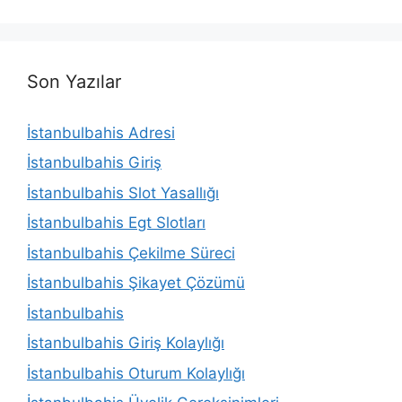
Son Yazılar
İstanbulbahis Adresi
İstanbulbahis Giriş
İstanbulbahis Slot Yasallığı
İstanbulbahis Egt Slotları
İstanbulbahis Çekilme Süreci
İstanbulbahis Şikayet Çözümü
İstanbulbahis
İstanbulbahis Giriş Kolaylığı
İstanbulbahis Oturum Kolaylığı