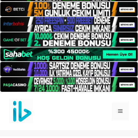
İçeriğe
atla
Menü