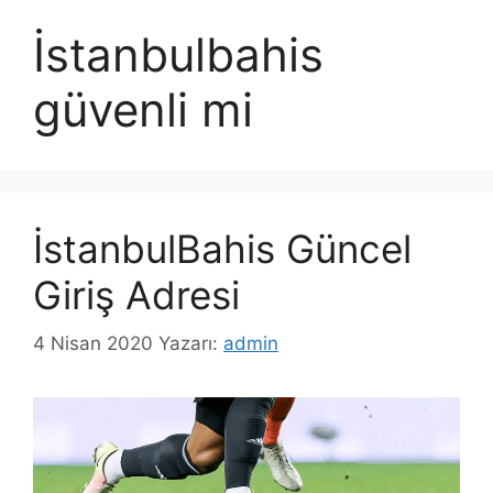
İstanbulbahis
güvenli mi
İstanbulBahis Güncel
Giriş Adresi
4 Nisan 2020
Yazarı:
admin