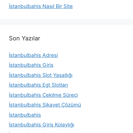
İstanbulbahis Nasıl Bir Site
Son Yazılar
İstanbulbahis Adresi
İstanbulbahis Giriş
İstanbulbahis Slot Yasallığı
İstanbulbahis Egt Slotları
İstanbulbahis Çekilme Süreci
İstanbulbahis Şikayet Çözümü
İstanbulbahis
İstanbulbahis Giriş Kolaylığı