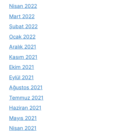
Nisan 2022
Mart 2022
Şubat 2022
Ocak 2022
Aralık 2021
Kasım 2021
Ekim 2021
Eylül 2021
Ağustos 2021
Temmuz 2021
Haziran 2021
Mayıs 2021
Nisan 2021