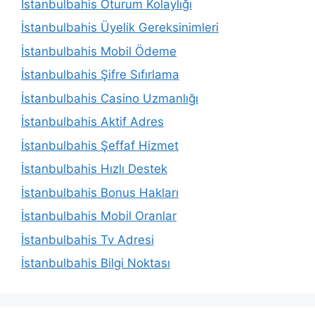
İstanbulbahis Oturum Kolaylığı
İstanbulbahis Üyelik Gereksinimleri
İstanbulbahis Mobil Ödeme
İstanbulbahis Şifre Sıfırlama
İstanbulbahis Casino Uzmanlığı
İstanbulbahis Aktif Adres
İstanbulbahis Şeffaf Hizmet
İstanbulbahis Hızlı Destek
İstanbulbahis Bonus Hakları
İstanbulbahis Mobil Oranlar
İstanbulbahis Tv Adresi
İstanbulbahis Bilgi Noktası