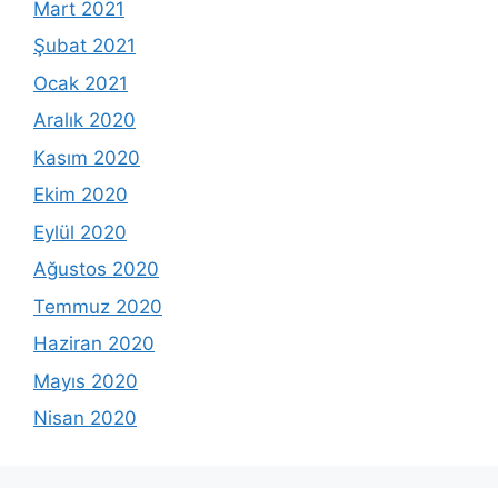
Mart 2021
Şubat 2021
Ocak 2021
Aralık 2020
Kasım 2020
Ekim 2020
Eylül 2020
Ağustos 2020
Temmuz 2020
Haziran 2020
Mayıs 2020
Nisan 2020