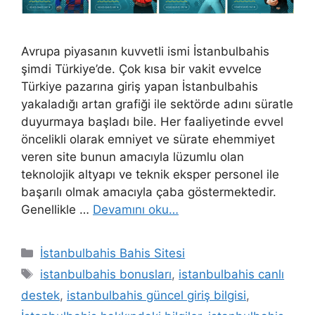
Avrupa piyasanın kuvvetli ismi İstanbulbahis
şimdi Türkiye’de. Çok kısa bir vakit evvelce
Türkiye pazarına giriş yapan İstanbulbahis
yakaladığı artan grafiği ile sektörde adını süratle
duyurmaya başladı bile. Her faaliyetinde evvel
öncelikli olarak emniyet ve sürate ehemmiyet
veren site bunun amacıyla lüzumlu olan
teknolojik altyapı ve teknik eksper personel ile
başarılı olmak amacıyla çaba göstermektedir.
Genellikle …
Devamını oku…
Kategoriler
İstanbulbahis Bahis Sitesi
Etiketler
istanbulbahis bonusları
,
istanbulbahis canlı
destek
,
istanbulbahis güncel giriş bilgisi
,