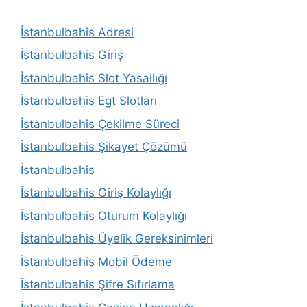
İstanbulbahis Adresi
İstanbulbahis Giriş
İstanbulbahis Slot Yasallığı
İstanbulbahis Egt Slotları
İstanbulbahis Çekilme Süreci
İstanbulbahis Şikayet Çözümü
İstanbulbahis
İstanbulbahis Giriş Kolaylığı
İstanbulbahis Oturum Kolaylığı
İstanbulbahis Üyelik Gereksinimleri
İstanbulbahis Mobil Ödeme
İstanbulbahis Şifre Sıfırlama