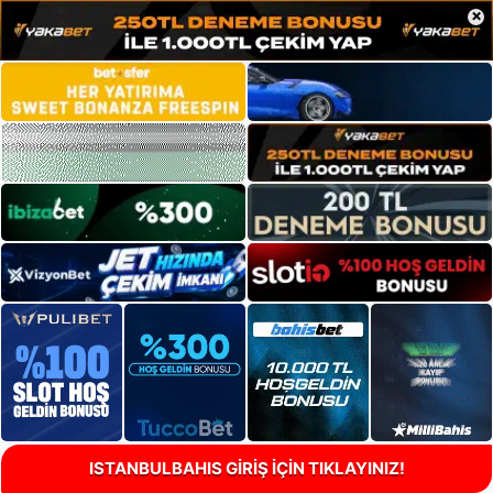
×
ISTANBULBAHIS GİRİŞ İÇİN TIKLAYINIZ!