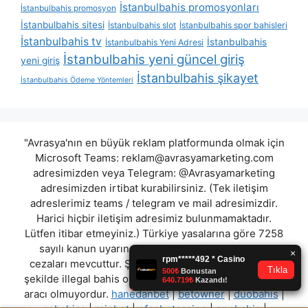
İstanbulbahis promosyonları
İstanbulbahis promosyon
İstanbulbahis sitesi
İstanbulbahis slot
İstanbulbahis spor bahisleri
İstanbulbahis tv
İstanbulbahis
İstanbulbahis Yeni Adresi
İstanbulbahis yeni güncel giriş
yeni giriş
İstanbulbahis şikayet
İstanbulbahis Ödeme Yöntemleri
"Avrasya'nın en büyük reklam platformunda olmak için
Microsoft Teams:
reklam@avrasyamarketing.com
adresimizden veya Telegram: @Avrasyamarketing
adresimizden irtibat kurabilirsiniz. (Tek iletişim
adreslerimiz teams / telegram ve mail adresimizdir.
Harici hiçbir iletişim adresimiz bulunmamaktadır.
Lütfen itibar etmeyiniz.) Türkiye yasalarına göre 7258
sayılı kanun uyarınca yasa dışı bahis oynamanın
cezaları mevcuttur. Şu an bulunduğunuz site hiç bir
şekilde illegal bahis oyunları oynatmıyor ve oynamaya
aracı olmuyordur.
hanedanbet
|
betowner
|
duobahis
|