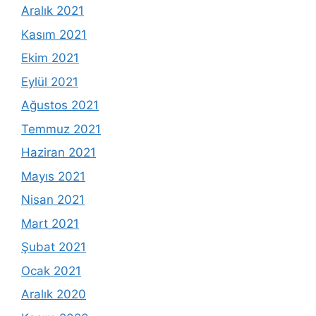
Aralık 2021
Kasım 2021
Ekim 2021
Eylül 2021
Ağustos 2021
Temmuz 2021
Haziran 2021
Mayıs 2021
Nisan 2021
Mart 2021
Şubat 2021
Ocak 2021
Aralık 2020