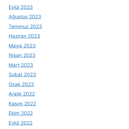
Eylül 2023
Ağustos 2023
Temmuz 2023
Haziran 2023
Mayıs 2023
Nisan 2023
Mart 2023
Şubat 2023
Ocak 2023
Aralık 2022
Kasım 2022
Ekim 2022
Eylül 2022