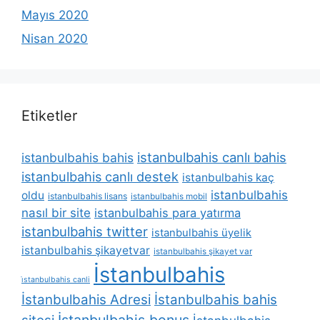
Mayıs 2020
Nisan 2020
Etiketler
istanbulbahis canlı bahis
istanbulbahis bahis
istanbulbahis canlı destek
istanbulbahis kaç
istanbulbahis
oldu
istanbulbahis lisans
istanbulbahis mobil
nasıl bir site
istanbulbahis para yatırma
istanbulbahis twitter
istanbulbahis üyelik
istanbulbahis şikayetvar
istanbulbahis şikayet var
İstanbulbahis
i̇stanbulbahis canli
İstanbulbahis Adresi
İstanbulbahis bahis