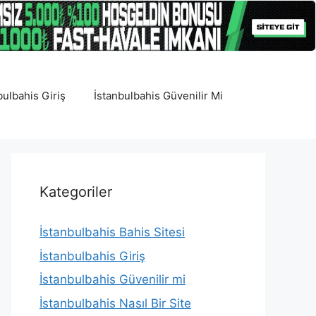
bulbahis Giriş
İstanbulbahis Güvenilir Mi
Kategoriler
İstanbulbahis Bahis Sitesi
İstanbulbahis Giriş
İstanbulbahis Güvenilir mi
İstanbulbahis Nasıl Bir Site