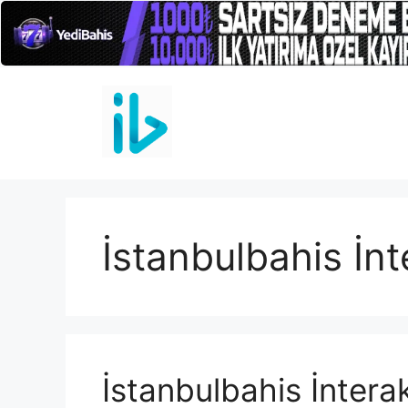
İçeriğe
atla
İstanbulbahis İnt
İstanbulbahis İnterak