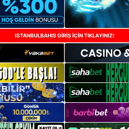
ISTANBULBAHIS GİRİŞ İÇİN TIKLAYINIZ!