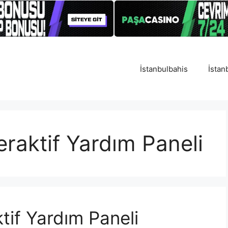
İstanbulbahis
İstan
eraktif Yardım Paneli
tif Yardım Paneli