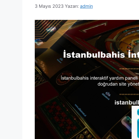
3 Mayıs 2023
Yazarı:
admin