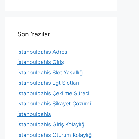
Son Yazılar
İstanbulbahis Adresi
İstanbulbahis Giriş
İstanbulbahis Slot Yasallığı
İstanbulbahis Egt Slotları
İstanbulbahis Çekilme Süreci
İstanbulbahis Şikayet Çözümü
İstanbulbahis
İstanbulbahis Giriş Kolaylığı
İstanbulbahis Oturum Kolaylığı