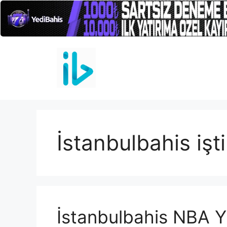
İçeriğe
atla
İstanbulbahis işti
İstanbulbahis NBA Y