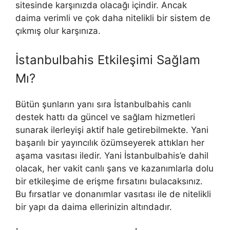
sitesinde karşınızda olacağı içindir. Ancak
daima verimli ve çok daha nitelikli bir sistem de
çıkmış olur karşınıza.
İstanbulbahis Etkileşimi Sağlam
Mı?
Bütün şunların yanı sıra İstanbulbahis canlı
destek hattı da güncel ve sağlam hizmetleri
sunarak ilerleyişi aktif hale getirebilmekte. Yani
başarılı bir yayıncılık özümseyerek attıkları her
aşama vasıtası iledir. Yani İstanbulbahis’e dahil
olacak, her vakit canlı şans ve kazanımlarla dolu
bir etkileşime de erişme fırsatını bulacaksınız.
Bu fırsatlar ve donanımlar vasıtası ile de nitelikli
bir yapı da daima ellerinizin altındadır.