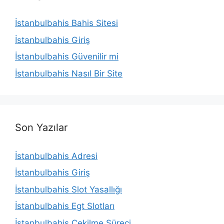
İstanbulbahis Bahis Sitesi
İstanbulbahis Giriş
İstanbulbahis Güvenilir mi
İstanbulbahis Nasıl Bir Site
Son Yazılar
İstanbulbahis Adresi
İstanbulbahis Giriş
İstanbulbahis Slot Yasallığı
İstanbulbahis Egt Slotları
İstanbulbahis Çekilme Süreci