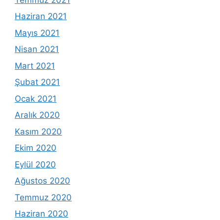
Haziran 2021
Mayıs 2021
Nisan 2021
Mart 2021
Şubat 2021
Ocak 2021
Aralık 2020
Kasım 2020
Ekim 2020
Eylül 2020
Ağustos 2020
Temmuz 2020
Haziran 2020