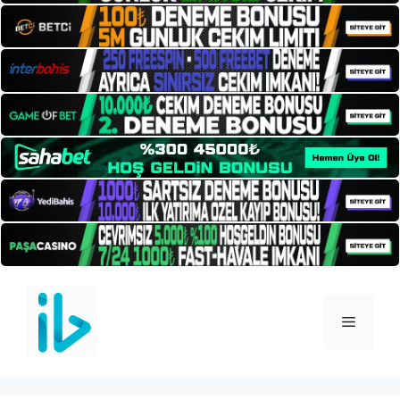
İçeriğe
atla
Menü