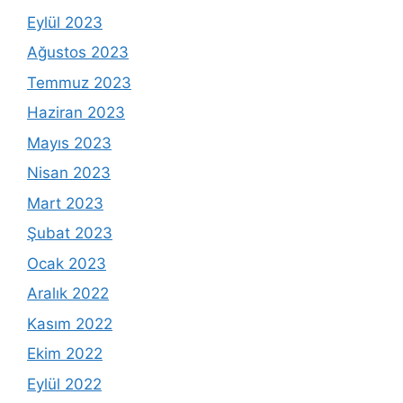
Eylül 2023
Ağustos 2023
Temmuz 2023
Haziran 2023
Mayıs 2023
Nisan 2023
Mart 2023
Şubat 2023
Ocak 2023
Aralık 2022
Kasım 2022
Ekim 2022
Eylül 2022