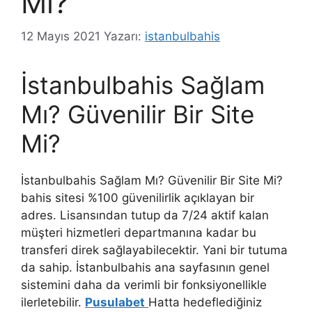
Mi?
12 Mayıs 2021
Yazarı:
istanbulbahis
İstanbulbahis Sağlam
Mı? Güvenilir Bir Site
Mi?
İstanbulbahis Sağlam Mı? Güvenilir Bir Site Mi?
bahis sitesi %100 güvenilirlik açıklayan bir
adres. Lisansından tutup da 7/24 aktif kalan
müşteri hizmetleri departmanına kadar bu
transferi direk sağlayabilecektir. Yani bir tutuma
da sahip. İstanbulbahis ana sayfasının genel
sistemini daha da verimli bir fonksiyonellikle
ilerletebilir.
Pusulabet
Hatta hedeflediğiniz