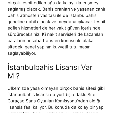
birçok tespit edilen ağa da kolaylıkla erişmeyi
sağlamış olacak. Bahis oranları ve yaşanan canlı
bahis atmosferi vasıtası ile de İstanbulbahis
geneline dahil olacak ve meydana çıkacak tespit
edilen hizmetleri de her vakit güven içerisinde
sürdüreceksiniz. Ki nakit servisleri de kazanılan
paraların hesaba transferi konusu ile alakalı
sitedeki genel yapının kuvvetli tutulmasını
sağlayabiliyor.
İstanbulbahis Lisansı Var
Mı?
Ülkemizde yasa olmayan birçok bahis sitesi gibi
İstanbulbahis lisansı da yurtdışı odaklı. Site
Curaçao Şans Oyunları Komisyonu’ndan aldığı
lisansla faal kalıyor. Bu konuda da kolay bir yapı