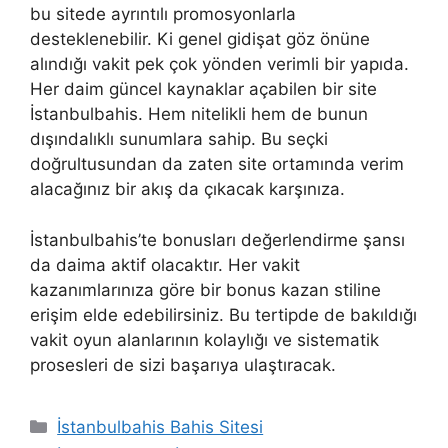
bu sitede ayrıntılı promosyonlarla
desteklenebilir. Ki genel gidişat göz önüne
alındığı vakit pek çok yönden verimli bir yapıda.
Her daim güncel kaynaklar açabilen bir site
İstanbulbahis. Hem nitelikli hem de bunun
dışındalıklı sunumlara sahip. Bu seçki
doğrultusundan da zaten site ortamında verim
alacağınız bir akış da çıkacak karşınıza.
İstanbulbahis’te bonusları değerlendirme şansı
da daima aktif olacaktır. Her vakit
kazanımlarınıza göre bir bonus kazan stiline
erişim elde edebilirsiniz. Bu tertipde de bakıldığı
vakit oyun alanlarının kolaylığı ve sistematik
prosesleri de sizi başarıya ulaştıracak.
Kategoriler
İstanbulbahis Bahis Sitesi