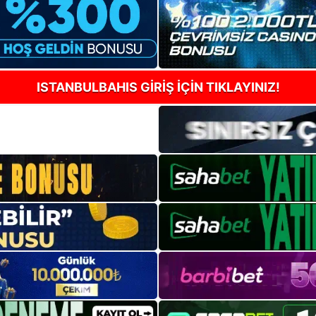
ISTANBULBAHIS GİRİŞ İÇİN TIKLAYINIZ!