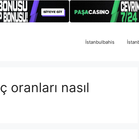
İstanbulbahis
İstan
 oranları nasıl