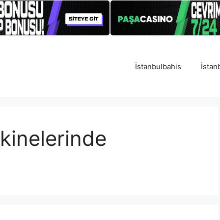
İstanbulbahis
İstan
kinelerinde