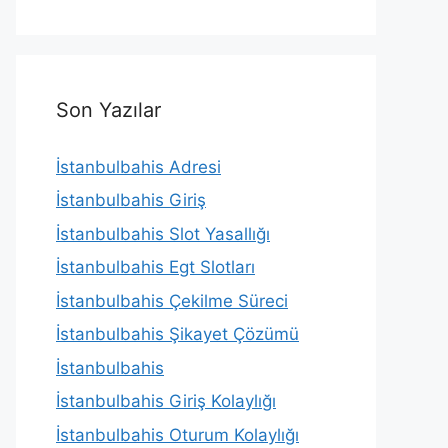
Son Yazılar
İstanbulbahis Adresi
İstanbulbahis Giriş
İstanbulbahis Slot Yasallığı
İstanbulbahis Egt Slotları
İstanbulbahis Çekilme Süreci
İstanbulbahis Şikayet Çözümü
İstanbulbahis
İstanbulbahis Giriş Kolaylığı
İstanbulbahis Oturum Kolaylığı