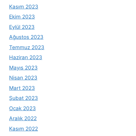
Kasım 2023
Ekim 2023
Eylül 2023
Ağustos 2023
Temmuz 2023
Haziran 2023
Mayıs 2023
Nisan 2023
Mart 2023
Şubat 2023
Ocak 2023
Aralık 2022
Kasım 2022