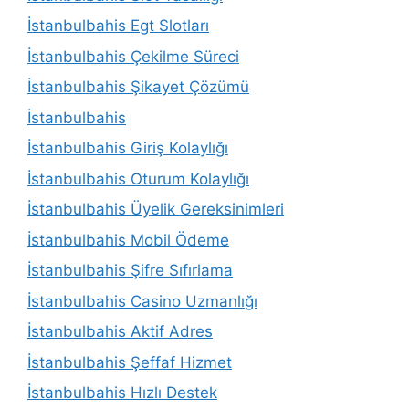
İstanbulbahis Egt Slotları
İstanbulbahis Çekilme Süreci
İstanbulbahis Şikayet Çözümü
İstanbulbahis
İstanbulbahis Giriş Kolaylığı
İstanbulbahis Oturum Kolaylığı
İstanbulbahis Üyelik Gereksinimleri
İstanbulbahis Mobil Ödeme
İstanbulbahis Şifre Sıfırlama
İstanbulbahis Casino Uzmanlığı
İstanbulbahis Aktif Adres
İstanbulbahis Şeffaf Hizmet
İstanbulbahis Hızlı Destek