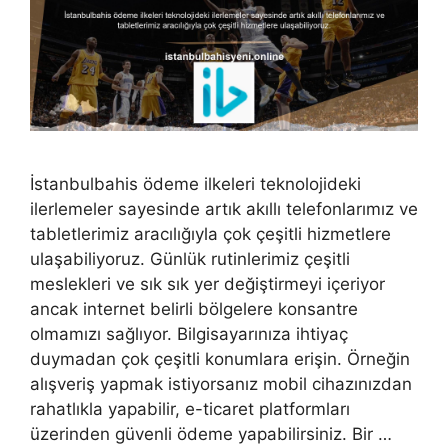
İstanbulbahis ödeme ilkeleri teknolojideki
ilerlemeler sayesinde artık akıllı telefonlarımız ve
tabletlerimiz aracılığıyla çok çeşitli hizmetlere
ulaşabiliyoruz. Günlük rutinlerimiz çeşitli
meslekleri ve sık sık yer değiştirmeyi içeriyor
ancak internet belirli bölgelere konsantre
olmamızı sağlıyor. Bilgisayarınıza ihtiyaç
duymadan çok çeşitli konumlara erişin. Örneğin
alışveriş yapmak istiyorsanız mobil cihazınızdan
rahatlıkla yapabilir, e-ticaret platformları
üzerinden güvenli ödeme yapabilirsiniz. Bir …