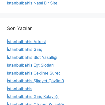
İstanbulbahis Nasıl Bir Site
Son Yazılar
İstanbulbahis Adresi
İstanbulbahis Giriş
İstanbulbahis Slot Yasallığı
İstanbulbahis Egt Slotları
İstanbulbahis Çekilme Süreci
İstanbulbahis Şikayet Çözümü
İstanbulbahis
İstanbulbahis Giriş Kolaylığı
İstanbulbahis Oturum Kolaylığı