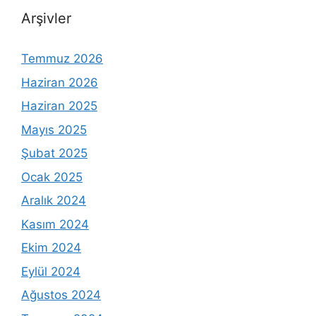
Arşivler
Temmuz 2026
Haziran 2026
Haziran 2025
Mayıs 2025
Şubat 2025
Ocak 2025
Aralık 2024
Kasım 2024
Ekim 2024
Eylül 2024
Ağustos 2024