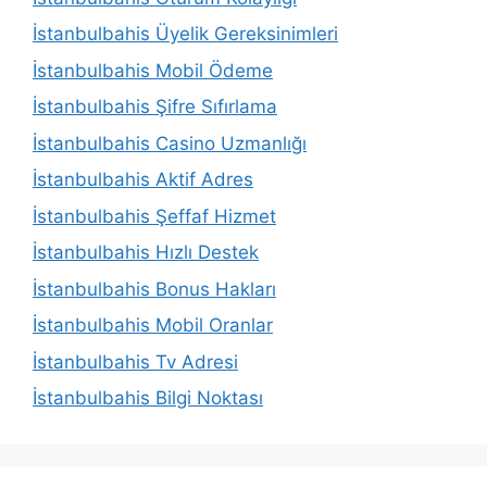
İstanbulbahis Üyelik Gereksinimleri
İstanbulbahis Mobil Ödeme
İstanbulbahis Şifre Sıfırlama
İstanbulbahis Casino Uzmanlığı
İstanbulbahis Aktif Adres
İstanbulbahis Şeffaf Hizmet
İstanbulbahis Hızlı Destek
İstanbulbahis Bonus Hakları
İstanbulbahis Mobil Oranlar
İstanbulbahis Tv Adresi
İstanbulbahis Bilgi Noktası