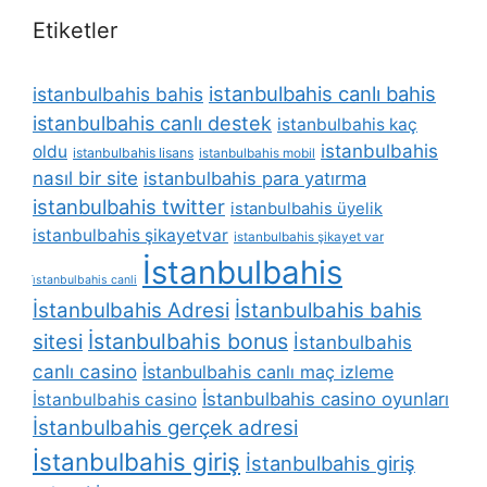
Etiketler
istanbulbahis canlı bahis
istanbulbahis bahis
istanbulbahis canlı destek
istanbulbahis kaç
istanbulbahis
oldu
istanbulbahis lisans
istanbulbahis mobil
nasıl bir site
istanbulbahis para yatırma
istanbulbahis twitter
istanbulbahis üyelik
istanbulbahis şikayetvar
istanbulbahis şikayet var
İstanbulbahis
i̇stanbulbahis canli
İstanbulbahis Adresi
İstanbulbahis bahis
İstanbulbahis bonus
sitesi
İstanbulbahis
canlı casino
İstanbulbahis canlı maç izleme
İstanbulbahis casino oyunları
İstanbulbahis casino
İstanbulbahis gerçek adresi
İstanbulbahis giriş
İstanbulbahis giriş