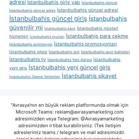
adresi
İstanbulbahis giriş yap
İstanbulbahis güncel
İstanbulbahis güncel adresi
İstanbulbahis güncel adres
İstanbulbahis güncel giriş
İstanbulbahis
güvenilir mi
İstanbulbahis müşteri
İstanbulbahis kayıt
İstanbulbahis para çekme
hizmetleri
İstanbulbahis oyunları
İstanbulbahis promosyonları
İstanbulbahis promosyon
İstanbulbahis sitesi
İstanbulbahis slot
İstanbulbahis spor bahisleri
İstanbulbahis tv
İstanbulbahis
İstanbulbahis Yeni Adresi
İstanbulbahis yeni güncel giriş
yeni giriş
İstanbulbahis şikayet
İstanbulbahis Ödeme Yöntemleri
"Avrasya'nın en büyük reklam platformunda olmak için
Microsoft Teams:
reklam@avrasyamarketing.com
adresimizden veya Telegram: @Avrasyamarketing
adresimizden irtibat kurabilirsiniz. (Tek iletişim
adreslerimiz teams / telegram ve mail adresimizdir.