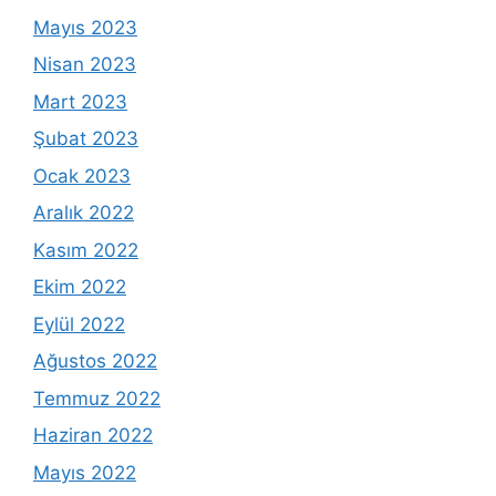
Mayıs 2023
Nisan 2023
Mart 2023
Şubat 2023
Ocak 2023
Aralık 2022
Kasım 2022
Ekim 2022
Eylül 2022
Ağustos 2022
Temmuz 2022
Haziran 2022
Mayıs 2022