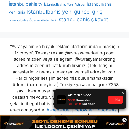
İstanbulbahis tv
İstanbulbahis
İstanbulbahis Yeni Adresi
İstanbulbahis yeni güncel giriş
yeni giriş
İstanbulbahis şikayet
İstanbulbahis Ödeme Yöntemleri
"Avrasya'nın en büyük reklam platformunda olmak için
Microsoft Teams:
reklam@avrasyamarketing.com
adresimizden veya Telegram: @Avrasyamarketing
adresimizden irtibat kurabilirsiniz. (Tek iletişim
adreslerimiz teams / telegram ve mail adresimizdir.
Harici hiçbir iletişim adresimiz bulunmamaktadır.
Lütfen itibar etmeyiniz.) Türkiye yasalarına göre 7258
sayılı kanun uyarınca yasa dışı bahis oynamanın
cezaları mevcuttur. Şu an bulunduğunuz site hiç bir
şekilde illegal bahis oyunları oynatmıyor ve oynamaya
aracı olmuyordur.
hanedanbet
|
betowner
|
duobahis
|
gobahiss
|
rainbet
|
efesbetcasino
|
enobahis
|
×
tempobetadres
"