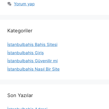
Yorum yap
Kategoriler
İstanbulbahis Bahis Sitesi
İstanbulbahis Giriş
İstanbulbahis Güvenilir mi
İstanbulbahis Nasıl Bir Site
Son Yazılar