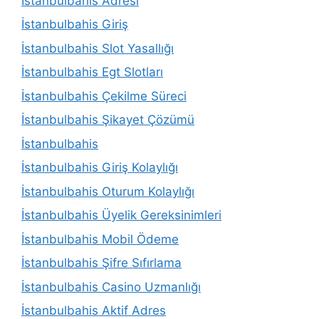
İstanbulbahis Adresi
İstanbulbahis Giriş
İstanbulbahis Slot Yasallığı
İstanbulbahis Egt Slotları
İstanbulbahis Çekilme Süreci
İstanbulbahis Şikayet Çözümü
İstanbulbahis
İstanbulbahis Giriş Kolaylığı
İstanbulbahis Oturum Kolaylığı
İstanbulbahis Üyelik Gereksinimleri
İstanbulbahis Mobil Ödeme
İstanbulbahis Şifre Sıfırlama
İstanbulbahis Casino Uzmanlığı
İstanbulbahis Aktif Adres