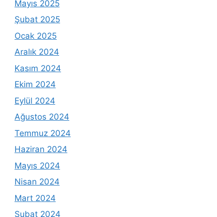
Mayıs 2025
Şubat 2025
Ocak 2025
Aralık 2024
Kasım 2024
Ekim 2024
Eylül 2024
Ağustos 2024
Temmuz 2024
Haziran 2024
Mayıs 2024
Nisan 2024
Mart 2024
Şubat 2024