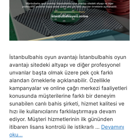
İstanbulbahis oyun avantajı İstanbulbahis oyun
avantajı sitedeki altyapı ve diğer profesyonel
unvanlar başta olmak üzere pek çok farklı
alandan örneklerle açıklanabilir. Özellikle
kampanyalar ve online çağrı merkezi faaliyetleri
konusunda müşterilerine farklı bir deneyim
sunabilen canlı bahis şirketi, hizmet kalitesi ve
hızı ile kullanıcılarını farklılaştırmaya devam
ediyor. Müşteri hizmetlerinin ilk gününden
itibaren lisans kontrolü ile istikrarlı …
Devamını
oku…