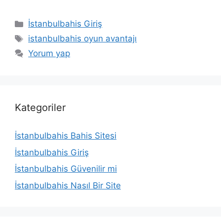
Kategoriler
İstanbulbahis Giriş
Etiketler
istanbulbahis oyun avantajı
Yorum yap
Kategoriler
İstanbulbahis Bahis Sitesi
İstanbulbahis Giriş
İstanbulbahis Güvenilir mi
İstanbulbahis Nasıl Bir Site