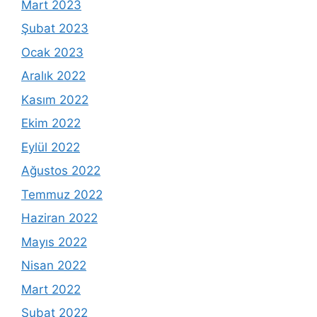
Mart 2023
Şubat 2023
Ocak 2023
Aralık 2022
Kasım 2022
Ekim 2022
Eylül 2022
Ağustos 2022
Temmuz 2022
Haziran 2022
Mayıs 2022
Nisan 2022
Mart 2022
Şubat 2022