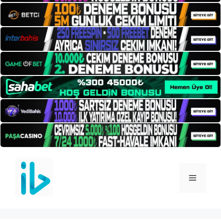
İçeriğe
atla
Menü