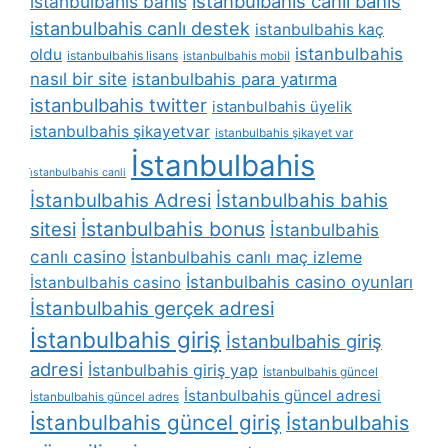
istanbulbahis canlı bahis
istanbulbahis bahis
istanbulbahis canlı destek
istanbulbahis kaç
istanbulbahis
oldu
istanbulbahis lisans
istanbulbahis mobil
nasıl bir site
istanbulbahis para yatırma
istanbulbahis twitter
istanbulbahis üyelik
istanbulbahis şikayetvar
istanbulbahis şikayet var
İstanbulbahis
i̇stanbulbahis canli
İstanbulbahis Adresi
İstanbulbahis bahis
İstanbulbahis bonus
sitesi
İstanbulbahis
canlı casino
İstanbulbahis canlı maç izleme
İstanbulbahis casino oyunları
İstanbulbahis casino
İstanbulbahis gerçek adresi
İstanbulbahis giriş
İstanbulbahis giriş
adresi
İstanbulbahis giriş yap
İstanbulbahis güncel
İstanbulbahis güncel adresi
İstanbulbahis güncel adres
İstanbulbahis güncel giriş
İstanbulbahis