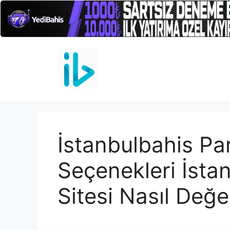
İçeriğe
atla
İstanbulbahis P
Seçenekleri İsta
Sitesi Nasıl Değer