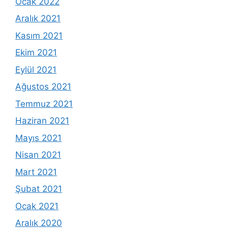
Ocak 2022
Aralık 2021
Kasım 2021
Ekim 2021
Eylül 2021
Ağustos 2021
Temmuz 2021
Haziran 2021
Mayıs 2021
Nisan 2021
Mart 2021
Şubat 2021
Ocak 2021
Aralık 2020