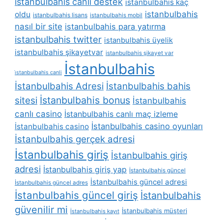
istanbulbahis canlı destek
istanbulbahis kaç
istanbulbahis
oldu
istanbulbahis lisans
istanbulbahis mobil
nasıl bir site
istanbulbahis para yatırma
istanbulbahis twitter
istanbulbahis üyelik
istanbulbahis şikayetvar
istanbulbahis şikayet var
İstanbulbahis
i̇stanbulbahis canli
İstanbulbahis Adresi
İstanbulbahis bahis
İstanbulbahis bonus
sitesi
İstanbulbahis
canlı casino
İstanbulbahis canlı maç izleme
İstanbulbahis casino oyunları
İstanbulbahis casino
İstanbulbahis gerçek adresi
İstanbulbahis giriş
İstanbulbahis giriş
adresi
İstanbulbahis giriş yap
İstanbulbahis güncel
İstanbulbahis güncel adresi
İstanbulbahis güncel adres
İstanbulbahis güncel giriş
İstanbulbahis
güvenilir mi
İstanbulbahis müşteri
İstanbulbahis kayıt