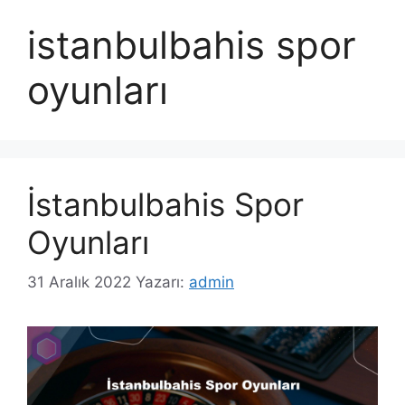
istanbulbahis spor
oyunları
İstanbulbahis Spor
Oyunları
31 Aralık 2022
Yazarı:
admin