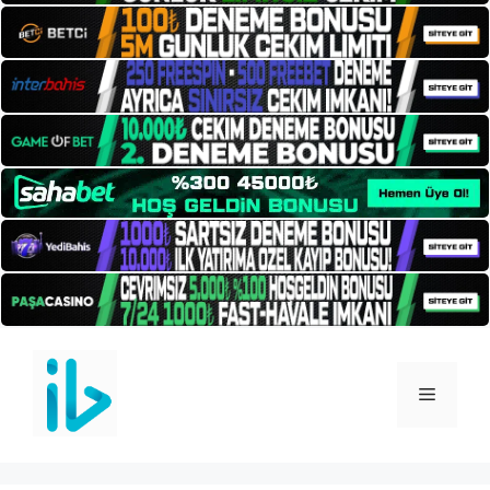
İçeriğe
atla
Menü