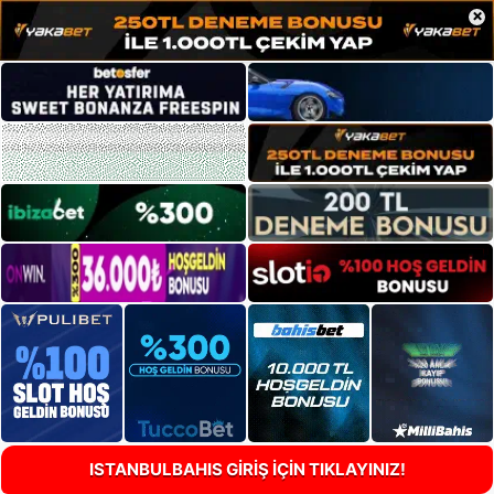
×
ISTANBULBAHIS GİRİŞ İÇİN TIKLAYINIZ!