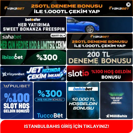
×
ISTANBULBAHIS GİRİŞ İÇİN TIKLAYINIZ!