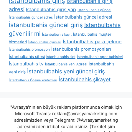
İstanbulbahis giriş
İstanbulbahis giriş
adresi
İstanbulbahis giriş yap
İstanbulbahis güncel
İstanbulbahis güncel adresi
İstanbulbahis güncel adres
İstanbulbahis güncel giriş
İstanbulbahis
güvenilir mi
İstanbulbahis müşteri
İstanbulbahis kayıt
İstanbulbahis para çekme
hizmetleri
İstanbulbahis oyunları
İstanbulbahis promosyonları
İstanbulbahis promosyon
İstanbulbahis sitesi
İstanbulbahis slot
İstanbulbahis spor bahisleri
İstanbulbahis tv
İstanbulbahis
İstanbulbahis Yeni Adresi
İstanbulbahis yeni güncel giriş
yeni giriş
İstanbulbahis şikayet
İstanbulbahis Ödeme Yöntemleri
"Avrasya'nın en büyük reklam platformunda olmak için
Microsoft Teams:
reklam@avrasyamarketing.com
adresimizden veya Telegram: @Avrasyamarketing
adresimizden irtibat kurabilirsiniz. (Tek iletişim