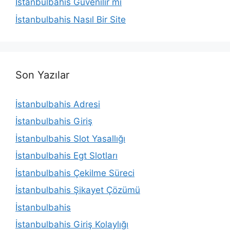
İstanbulbahis Güvenilir mi
İstanbulbahis Nasıl Bir Site
Son Yazılar
İstanbulbahis Adresi
İstanbulbahis Giriş
İstanbulbahis Slot Yasallığı
İstanbulbahis Egt Slotları
İstanbulbahis Çekilme Süreci
İstanbulbahis Şikayet Çözümü
İstanbulbahis
İstanbulbahis Giriş Kolaylığı