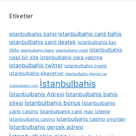
Etiketler
istanbulbahis canlı bahis
istanbulbahis bahis
istanbulbahis canlı destek
istanbulbahis kaç
istanbulbahis
oldu
istanbulbahis lisans
istanbulbahis mobil
nasıl bir site
istanbulbahis para yatırma
istanbulbahis twitter
istanbulbahis üyelik
istanbulbahis şikayetvar
istanbulbahis şikayet var
İstanbulbahis
i̇stanbulbahis canli
İstanbulbahis Adresi
İstanbulbahis bahis
İstanbulbahis bonus
sitesi
İstanbulbahis
canlı casino
İstanbulbahis canlı maç izleme
İstanbulbahis casino oyunları
İstanbulbahis casino
İstanbulbahis gerçek adresi