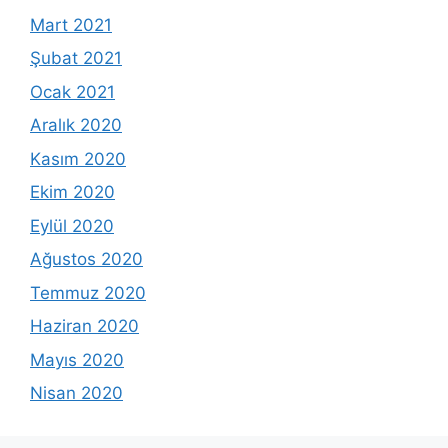
Mart 2021
Şubat 2021
Ocak 2021
Aralık 2020
Kasım 2020
Ekim 2020
Eylül 2020
Ağustos 2020
Temmuz 2020
Haziran 2020
Mayıs 2020
Nisan 2020