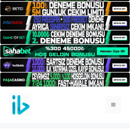
İçeriğe
atla
Menü