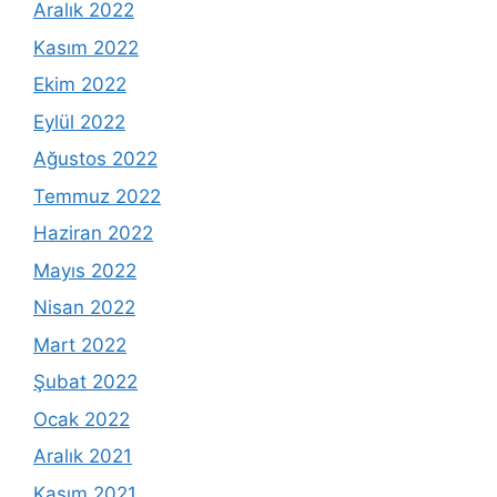
Aralık 2022
Kasım 2022
Ekim 2022
Eylül 2022
Ağustos 2022
Temmuz 2022
Haziran 2022
Mayıs 2022
Nisan 2022
Mart 2022
Şubat 2022
Ocak 2022
Aralık 2021
Kasım 2021