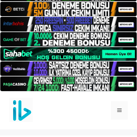
İçeriğe
atla
Menü