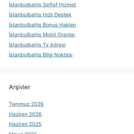
İstanbulbahis Şeffaf Hizmet
İstanbulbahis Hızlı Destek
İstanbulbahis Bonus Hakları
İstanbulbahis Mobil Oranlar
İstanbulbahis Tv Adresi
İstanbulbahis Bilgi Noktası
Arşivler
Temmuz 2026
Haziran 2026
Haziran 2025