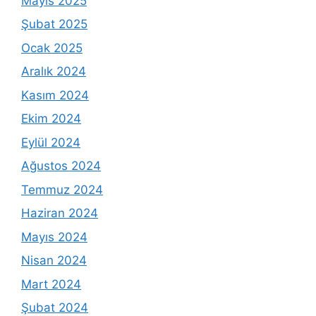
Mayıs 2025
Şubat 2025
Ocak 2025
Aralık 2024
Kasım 2024
Ekim 2024
Eylül 2024
Ağustos 2024
Temmuz 2024
Haziran 2024
Mayıs 2024
Nisan 2024
Mart 2024
Şubat 2024