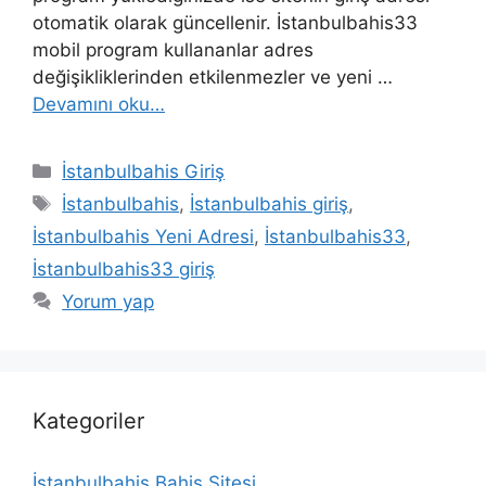
otomatik olarak güncellenir. İstanbulbahis33
mobil program kullananlar adres
değişikliklerinden etkilenmezler ve yeni …
Devamını oku…
Kategoriler
İstanbulbahis Giriş
Etiketler
İstanbulbahis
,
İstanbulbahis giriş
,
İstanbulbahis Yeni Adresi
,
İstanbulbahis33
,
İstanbulbahis33 giriş
Yorum yap
Kategoriler
İstanbulbahis Bahis Sitesi