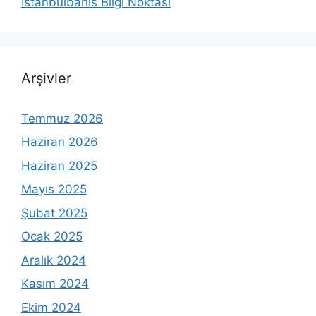
İstanbulbahis Bilgi Noktası
Arşivler
Temmuz 2026
Haziran 2026
Haziran 2025
Mayıs 2025
Şubat 2025
Ocak 2025
Aralık 2024
Kasım 2024
Ekim 2024