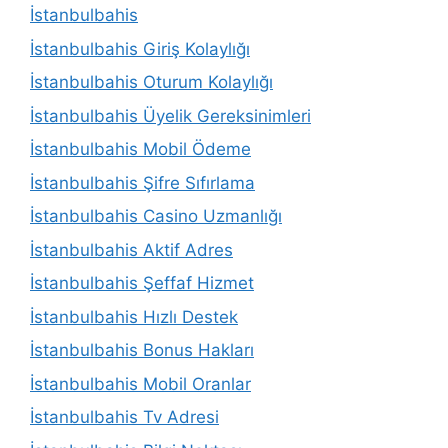
İstanbulbahis
İstanbulbahis Giriş Kolaylığı
İstanbulbahis Oturum Kolaylığı
İstanbulbahis Üyelik Gereksinimleri
İstanbulbahis Mobil Ödeme
İstanbulbahis Şifre Sıfırlama
İstanbulbahis Casino Uzmanlığı
İstanbulbahis Aktif Adres
İstanbulbahis Şeffaf Hizmet
İstanbulbahis Hızlı Destek
İstanbulbahis Bonus Hakları
İstanbulbahis Mobil Oranlar
İstanbulbahis Tv Adresi