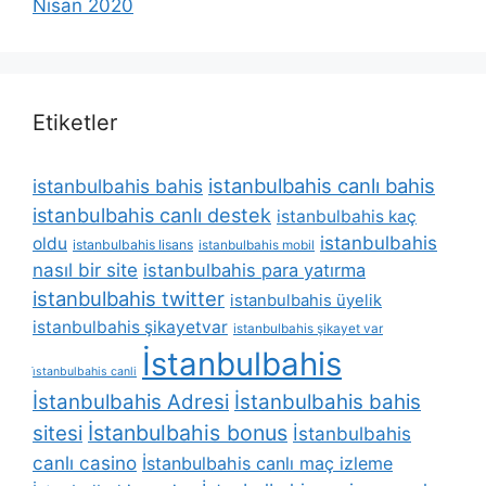
Nisan 2020
Etiketler
istanbulbahis canlı bahis
istanbulbahis bahis
istanbulbahis canlı destek
istanbulbahis kaç
istanbulbahis
oldu
istanbulbahis lisans
istanbulbahis mobil
nasıl bir site
istanbulbahis para yatırma
istanbulbahis twitter
istanbulbahis üyelik
istanbulbahis şikayetvar
istanbulbahis şikayet var
İstanbulbahis
i̇stanbulbahis canli
İstanbulbahis Adresi
İstanbulbahis bahis
İstanbulbahis bonus
sitesi
İstanbulbahis
canlı casino
İstanbulbahis canlı maç izleme