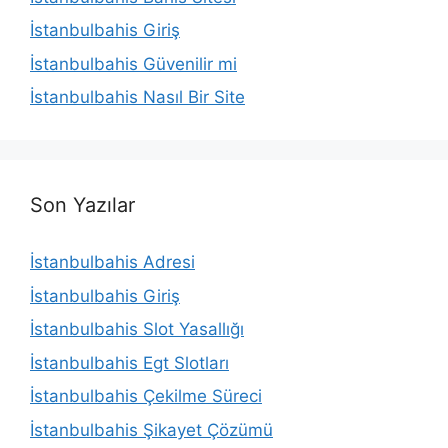
İstanbulbahis Giriş
İstanbulbahis Güvenilir mi
İstanbulbahis Nasıl Bir Site
Son Yazılar
İstanbulbahis Adresi
İstanbulbahis Giriş
İstanbulbahis Slot Yasallığı
İstanbulbahis Egt Slotları
İstanbulbahis Çekilme Süreci
İstanbulbahis Şikayet Çözümü