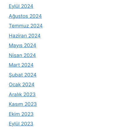
Eylül 2024
Ağustos 2024
Temmuz 2024
Haziran 2024
Mayıs 2024
Nisan 2024
Mart 2024
Şubat 2024
Ocak 2024
Aralık 2023
Kasım 2023
Ekim 2023
Eylül 2023