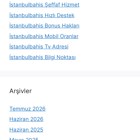
İstanbulbahis Şeffaf Hizmet
İstanbulbahis Hızlı Destek
İstanbulbahis Bonus Hakları
İstanbulbahis Mobil Oranlar
İstanbulbahis Tv Adresi
İstanbulbahis Bilgi Noktası
Arşivler
Temmuz 2026
Haziran 2026
Haziran 2025