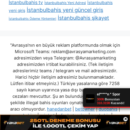
İstanbulbahis tv
İstanbulbahis
İstanbulbahis Yeni Adresi
İstanbulbahis yeni güncel giriş
yeni giriş
İstanbulbahis şikayet
İstanbulbahis Ödeme Yöntemleri
"Avrasya'nın en büyük reklam platformunda olmak için
Microsoft Teams:
reklam@avrasyamarketing.com
adresimizden veya Telegram: @Avrasyamarketing
adresimizden irtibat kurabilirsiniz. (Tek iletişim
adreslerimiz teams / telegram ve mail adresimizdir.
Harici hiçbir iletişim adresimiz bulunmamaktadır.
Lütfen itibar etmeyiniz.) Türkiye yasalarına göre 7258
sayılı kanun uyarınca yasa dışı bahis oynamanın
cezaları mevcuttur. Şu an bulunduğunuz site hiç bir
şekilde illegal bahis oyunları oynatmıyor ve oynamaya
aracı olmuyordur.
hanedanbet
|
betowner
|
duobahis
|
gobahiss
|
rainbet
|
efesbetcasino
|
enobahis
|
×
tempobetadres
"