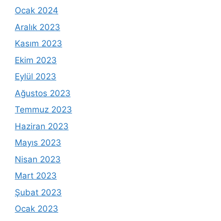
Ocak 2024
Aralık 2023
Kasım 2023
Ekim 2023
Eylül 2023
Ağustos 2023
Temmuz 2023
Haziran 2023
Mayıs 2023
Nisan 2023
Mart 2023
Şubat 2023
Ocak 2023