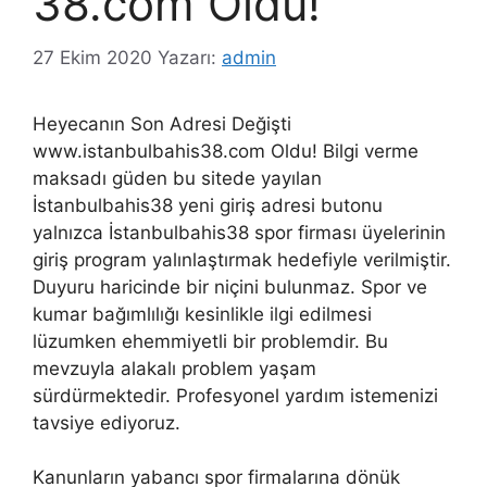
38.com Oldu!
27 Ekim 2020
Yazarı:
admin
Heyecanın Son Adresi Değişti
www.istanbulbahis38.com Oldu! Bilgi verme
maksadı güden bu sitede yayılan
İstanbulbahis38 yeni giriş adresi butonu
yalnızca İstanbulbahis38 spor firması üyelerinin
giriş program yalınlaştırmak hedefiyle verilmiştir.
Duyuru haricinde bir niçini bulunmaz. Spor ve
kumar bağımlılığı kesinlikle ilgi edilmesi
lüzumken ehemmiyetli bir problemdir. Bu
mevzuyla alakalı problem yaşam
sürdürmektedir. Profesyonel yardım istemenizi
tavsiye ediyoruz.
Kanunların yabancı spor firmalarına dönük