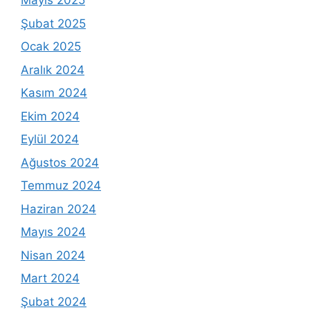
Mayıs 2025
Şubat 2025
Ocak 2025
Aralık 2024
Kasım 2024
Ekim 2024
Eylül 2024
Ağustos 2024
Temmuz 2024
Haziran 2024
Mayıs 2024
Nisan 2024
Mart 2024
Şubat 2024