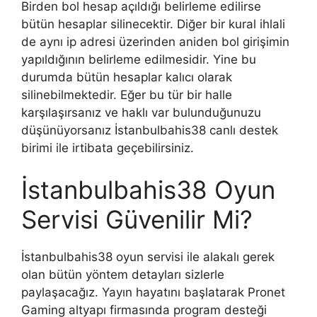
Birden bol hesap açıldığı belirleme edilirse
bütün hesaplar silinecektir. Diğer bir kural ihlali
de aynı ip adresi üzerinden aniden bol girişimin
yapıldığının belirleme edilmesidir. Yine bu
durumda bütün hesaplar kalıcı olarak
silinebilmektedir. Eğer bu tür bir halle
karşılaşırsanız ve haklı var bulunduğunuzu
düşünüyorsanız İstanbulbahis38 canlı destek
birimi ile irtibata geçebilirsiniz.
İstanbulbahis38 Oyun
Servisi Güvenilir Mi?
İstanbulbahis38 oyun servisi ile alakalı gerek
olan bütün yöntem detayları sizlerle
paylaşacağız. Yayın hayatını başlatarak Pronet
Gaming altyapı firmasında program desteği