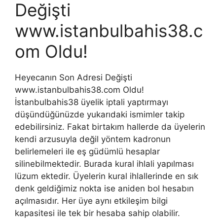
Değişti
www.istanbulbahis38.c
om Oldu!
Heyecanın Son Adresi Değişti
www.istanbulbahis38.com Oldu!
İstanbulbahis38 üyelik iptali yaptırmayı
düşündüğünüzde yukarıdaki ismimler takip
edebilirsiniz. Fakat birtakım hallerde da üyelerin
kendi arzusuyla değil yöntem kadronun
belirlemeleri ile eş güdümlü hesaplar
silinebilmektedir. Burada kural ihlali yapılması
lüzum ektedir. Üyelerin kural ihlallerinde en sık
denk geldiğimiz nokta ise aniden bol hesabın
açılmasıdır. Her üye aynı etkileşim bilgi
kapasitesi ile tek bir hesaba sahip olabilir.