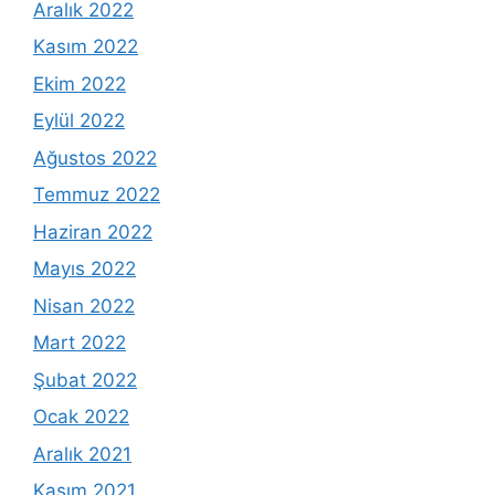
Aralık 2022
Kasım 2022
Ekim 2022
Eylül 2022
Ağustos 2022
Temmuz 2022
Haziran 2022
Mayıs 2022
Nisan 2022
Mart 2022
Şubat 2022
Ocak 2022
Aralık 2021
Kasım 2021