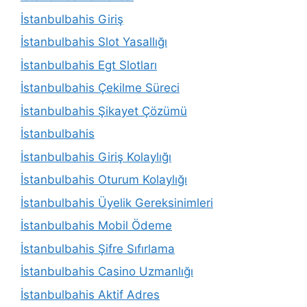
İstanbulbahis Giriş
İstanbulbahis Slot Yasallığı
İstanbulbahis Egt Slotları
İstanbulbahis Çekilme Süreci
İstanbulbahis Şikayet Çözümü
İstanbulbahis
İstanbulbahis Giriş Kolaylığı
İstanbulbahis Oturum Kolaylığı
İstanbulbahis Üyelik Gereksinimleri
İstanbulbahis Mobil Ödeme
İstanbulbahis Şifre Sıfırlama
İstanbulbahis Casino Uzmanlığı
İstanbulbahis Aktif Adres