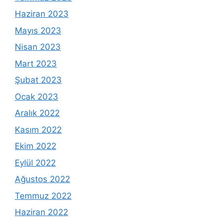
Haziran 2023
Mayıs 2023
Nisan 2023
Mart 2023
Şubat 2023
Ocak 2023
Aralık 2022
Kasım 2022
Ekim 2022
Eylül 2022
Ağustos 2022
Temmuz 2022
Haziran 2022