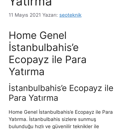
Yatırma
11 Mayıs 2021
Yazarı:
seoteknik
Home Genel
İstanbulbahis’e
Ecopayz ile Para
Yatırma
İstanbulbahis’e Ecopayz ile
Para Yatırma
Home Genel İstanbulbahis’e Ecopayz ile Para
Yatırma. İstanbulbahis sizlere sunmuş
bulunduğu hızlı ve güvenilir teknikler ile