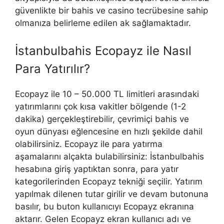
güvenlikte bir bahis ve casino tecrübesine sahip
olmanıza belirleme edilen ak sağlamaktadır.
İstanbulbahis Ecopayz ile Nasıl
Para Yatırılır?
Ecopayz ile 10 – 50.000 TL limitleri arasındaki
yatırımlarını çok kısa vakitler bölgende (1-2
dakika) gerçekleştirebilir, çevrimiçi bahis ve
oyun dünyası eğlencesine en hızlı şekilde dahil
olabilirsiniz. Ecopayz ile para yatırma
aşamalarını alçakta bulabilirsiniz: İstanbulbahis
hesabına giriş yaptıktan sonra, para yatır
kategorilerinden Ecopayz tekniği seçilir. Yatırım
yapılmak dilenen tutar girilir ve devam butonuna
basılır, bu buton kullanıcıyı Ecopayz ekranına
aktarır. Gelen Ecopayz ekran kullanıcı adı ve