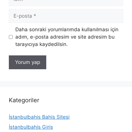
E-
posta
İnternet
Daha sonraki yorumlarımda kullanılması için
sitesi
adım, e-posta adresim ve site adresim bu
tarayıcıya kaydedilsin.
Kategoriler
İstanbulbahis Bahis Sitesi
İstanbulbahis Giriş