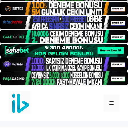
İçeriğe
atla
Menü