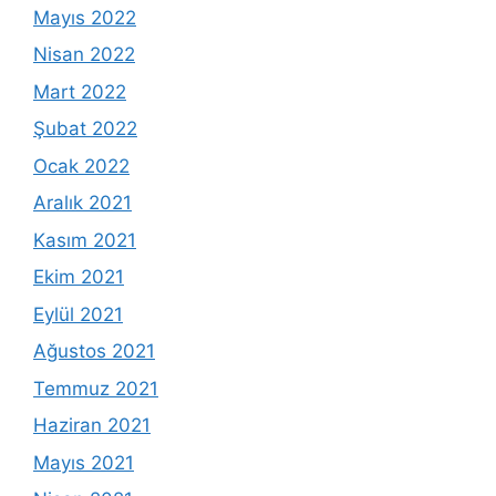
Mayıs 2022
Nisan 2022
Mart 2022
Şubat 2022
Ocak 2022
Aralık 2021
Kasım 2021
Ekim 2021
Eylül 2021
Ağustos 2021
Temmuz 2021
Haziran 2021
Mayıs 2021