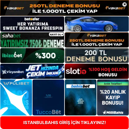
×
ISTANBULBAHIS GİRİŞ İÇİN TIKLAYINIZ!