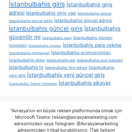
İstanbulbahis giriş
İstanbulbahis giriş
adresi
İstanbulbahis giriş yap
İstanbulbahis güncel
İstanbulbahis güncel adresi
İstanbulbahis güncel adres
İstanbulbahis güncel giriş
İstanbulbahis
güvenilir mi
İstanbulbahis müşteri
İstanbulbahis kayıt
İstanbulbahis para çekme
hizmetleri
İstanbulbahis oyunları
İstanbulbahis promosyonları
İstanbulbahis promosyon
İstanbulbahis sitesi
İstanbulbahis slot
İstanbulbahis spor bahisleri
İstanbulbahis tv
İstanbulbahis
İstanbulbahis Yeni Adresi
İstanbulbahis yeni güncel giriş
yeni giriş
İstanbulbahis şikayet
İstanbulbahis Ödeme Yöntemleri
"Avrasya'nın en büyük reklam platformunda olmak için
Microsoft Teams:
reklam@avrasyamarketing.com
adresimizden veya Telegram: @Avrasyamarketing
adresimizden irtibat kurabilirsiniz. (Tek iletişim