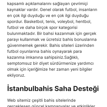
kapsamlı açıklamalarını sağlayan çevrimiçi
kaynaklar vardır. Genel olarak futbol, ​​insanların
en çok ilgi duyduğu ve en çok ilgi duyduğu
spordur. Basketbol, ​​tenis, voleybol, hentbol, ​​
futbol ve daha birçok spor kategorisi
bulunmaktadır. Bir bahsi kazanmak için gerçek
parayı kullanmak ve ücretsiz bahis bonuslarına
güvenmemek gerekir. Bahis siteleri üzerinden
futbol oyunlarına bahis oynayarak para
kazanma imkanına sahipsiniz.Sağlıklı,
semptomsuz bir diyet sürdürmenize yardımcı
olmak için içeriğimize her zaman yeni bilgiler
ekliyoruz.
İstanbulbahis Saha Desteği
Web sitemiz çeşitli bahis sitelerinde
gerçekleşen güncel kampanyalar ve etkinlikler