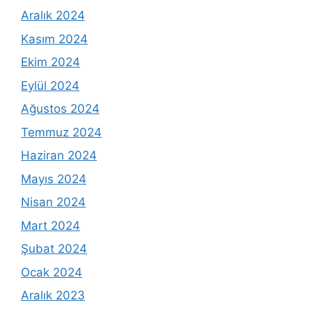
Aralık 2024
Kasım 2024
Ekim 2024
Eylül 2024
Ağustos 2024
Temmuz 2024
Haziran 2024
Mayıs 2024
Nisan 2024
Mart 2024
Şubat 2024
Ocak 2024
Aralık 2023