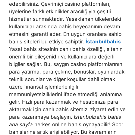
edebilirsiniz. Çevrimiçi casino platformları,
üyelerine farklı etkinlikler aracılığıyla çeşitli
hizmetler sunmaktadır. Yasaklanan ülkelerdeki
kullanıcılar arasında bahis heyecanının devam
etmesini garanti eder. En uygun oranlara sahip
bahis siteleri bu etkiye sahiptir.
İstanbulbahis
Yasal bahis sitesinin canlı bahis özelliği, sitenin
önemli bir bileşenidir ve kullanıcılara değerli
bilgiler sağlar. Bu, saygın casino platformlarının
para yatırma, para çekme, bonuslar, oyunlardaki
teknik sorunlar ve diğer koşullar dahil olmak
üzere finansal işlemlerle ilgili
memnuniyetsizliklerini ifade etmediği anlamına
gelir. Hızlı para kazanmak ve hesabınıza para
aktarmak için canlı bahis sitemizi ziyaret edin ve
para kazanmaya başlayın.
İstanbulbahis bahis
ana sayfa
herkes online bahis oynayabilir! Spor
bahislerine artık erişilebiliyor. Bu kavramların