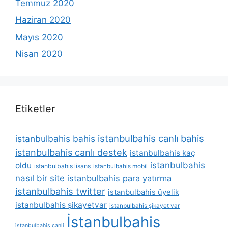
Temmuz 2020
Haziran 2020
Mayıs 2020
Nisan 2020
Etiketler
istanbulbahis canlı bahis
istanbulbahis bahis
istanbulbahis canlı destek
istanbulbahis kaç
istanbulbahis
oldu
istanbulbahis lisans
istanbulbahis mobil
nasıl bir site
istanbulbahis para yatırma
istanbulbahis twitter
istanbulbahis üyelik
istanbulbahis şikayetvar
istanbulbahis şikayet var
İstanbulbahis
i̇stanbulbahis canli