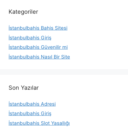
Kategoriler
İstanbulbahis Bahis Sitesi
İstanbulbahis Giriş
İstanbulbahis Güvenilir mi
İstanbulbahis Nasıl Bir Site
Son Yazılar
İstanbulbahis Adresi
İstanbulbahis Giriş
İstanbulbahis Slot Yasallığı