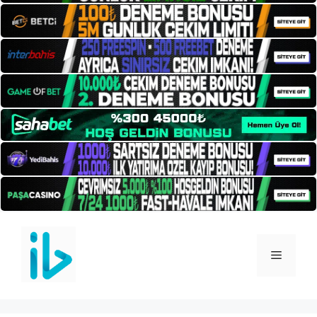
İçeriğe
atla
Menü