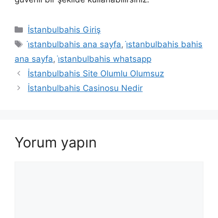
Kategoriler
İstanbulbahis Giriş
Etiketler
i̇stanbulbahis ana sayfa
,
i̇stanbulbahis bahis
ana sayfa
,
i̇stanbulbahis whatsapp
İstanbulbahis Site Olumlu Olumsuz
İstanbulbahis Casinosu Nedir
Yorum yapın
Yorum