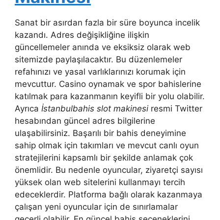
Sanat bir asırdan fazla bir süre boyunca incelik
kazandı. Adres değişikliğine ilişkin
güncellemeler anında ve eksiksiz olarak web
sitemizde paylaşılacaktır. Bu düzenlemeler
refahınızı ve yasal varlıklarınızı korumak için
mevcuttur. Casino oynamak ve spor bahislerine
katılmak para kazanmanın keyifli bir yolu olabilir.
Ayrıca
İstanbulbahis slot makinesi
resmi Twitter
hesabından güncel adres bilgilerine
ulaşabilirsiniz. Başarılı bir bahis deneyimine
sahip olmak için takımları ve mevcut canlı oyun
stratejilerini kapsamlı bir şekilde anlamak çok
önemlidir. Bu nedenle oyuncular, ziyaretçi sayısı
yüksek olan web sitelerini kullanmayı tercih
edeceklerdir. Platforma bağlı olarak kazanmaya
çalışan yeni oyuncular için de sınırlamalar
geçerli olabilir. En güncel bahis seçeneklerini