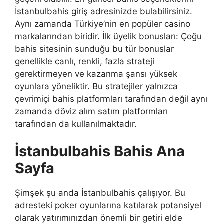
İstanbulbahis giriş adresinizde bulabilirsiniz.
Aynı zamanda Türkiye’nin en popüler casino
markalarından biridir. İlk üyelik bonusları: Çoğu
bahis sitesinin sunduğu bu tür bonuslar
genellikle canlı, renkli, fazla strateji
gerektirmeyen ve kazanma şansı yüksek
oyunlara yöneliktir. Bu stratejiler yalnızca
çevrimiçi bahis platformları tarafından değil aynı
zamanda döviz alım satım platformları
tarafından da kullanılmaktadır.
İstanbulbahis Bahis Ana
Sayfa
Şimşek şu anda İstanbulbahis çalışıyor. Bu
adresteki poker oyunlarına katılarak potansiyel
olarak yatırımınızdan önemli bir getiri elde