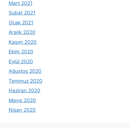
Mart 2021
Şubat 2021
Ocak 2021
Aralık 2020
Kasım 2020
Ekim 2020
Eylül 2020
Ağustos 2020
Temmuz 2020
Haziran 2020
Mayıs 2020
Nisan 2020