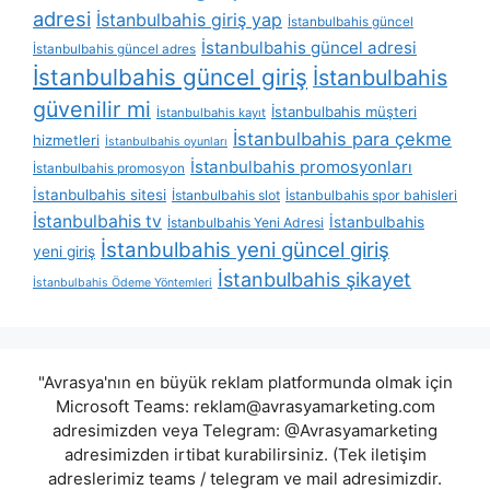
adresi
İstanbulbahis giriş yap
İstanbulbahis güncel
İstanbulbahis güncel adresi
İstanbulbahis güncel adres
İstanbulbahis güncel giriş
İstanbulbahis
güvenilir mi
İstanbulbahis müşteri
İstanbulbahis kayıt
İstanbulbahis para çekme
hizmetleri
İstanbulbahis oyunları
İstanbulbahis promosyonları
İstanbulbahis promosyon
İstanbulbahis sitesi
İstanbulbahis slot
İstanbulbahis spor bahisleri
İstanbulbahis tv
İstanbulbahis
İstanbulbahis Yeni Adresi
İstanbulbahis yeni güncel giriş
yeni giriş
İstanbulbahis şikayet
İstanbulbahis Ödeme Yöntemleri
"Avrasya'nın en büyük reklam platformunda olmak için
Microsoft Teams:
reklam@avrasyamarketing.com
adresimizden veya Telegram: @Avrasyamarketing
adresimizden irtibat kurabilirsiniz. (Tek iletişim
adreslerimiz teams / telegram ve mail adresimizdir.