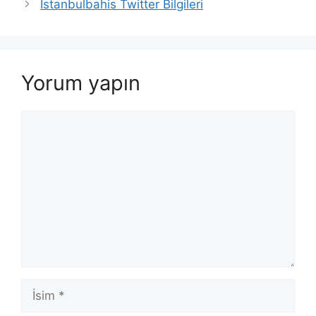
İstanbulbahis Twitter Bilgileri
Yorum yapın
Yorum
İsim