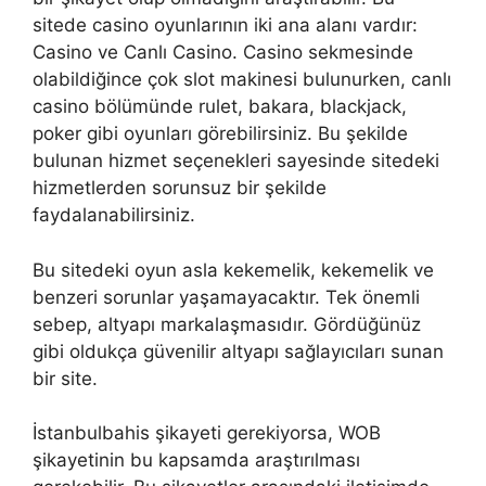
sitede casino oyunlarının iki ana alanı vardır:
Casino ve Canlı Casino. Casino sekmesinde
olabildiğince çok slot makinesi bulunurken, canlı
casino bölümünde rulet, bakara, blackjack,
poker gibi oyunları görebilirsiniz. Bu şekilde
bulunan hizmet seçenekleri sayesinde sitedeki
hizmetlerden sorunsuz bir şekilde
faydalanabilirsiniz.
Bu sitedeki oyun asla kekemelik, kekemelik ve
benzeri sorunlar yaşamayacaktır. Tek önemli
sebep, altyapı markalaşmasıdır. Gördüğünüz
gibi oldukça güvenilir altyapı sağlayıcıları sunan
bir site.
İstanbulbahis şikayeti gerekiyorsa, WOB
şikayetinin bu kapsamda araştırılması