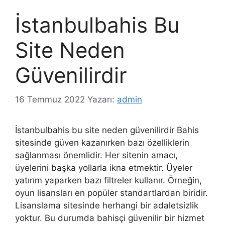
İstanbulbahis Bu
Site Neden
Güvenilirdir
16 Temmuz 2022
Yazarı:
admin
İstanbulbahis bu site neden güvenilirdir Bahis
sitesinde güven kazanırken bazı özelliklerin
sağlanması önemlidir. Her sitenin amacı,
üyelerini başka yollarla ikna etmektir. Üyeler
yatırım yaparken bazı filtreler kullanır. Örneğin,
oyun lisansları en popüler standartlardan biridir.
Lisanslama sitesinde herhangi bir adaletsizlik
yoktur. Bu durumda bahisçi güvenilir bir hizmet