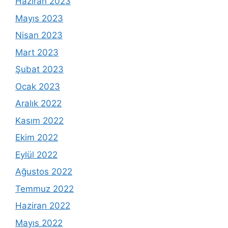
Haziran 2023
Mayıs 2023
Nisan 2023
Mart 2023
Şubat 2023
Ocak 2023
Aralık 2022
Kasım 2022
Ekim 2022
Eylül 2022
Ağustos 2022
Temmuz 2022
Haziran 2022
Mayıs 2022