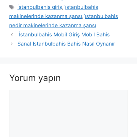
Etiketler
İstanbulbahis giriş
,
i̇stanbulbahis
makinelerinde kazanma şansı
,
i̇stanbulbahis
nedir makinelerinde kazanma şansı
İstanbulbahis Mobil Giriş Mobil Bahis
Sanal İstanbulbahis Bahis Nasıl Oynanır
Yorum yapın
Yorum