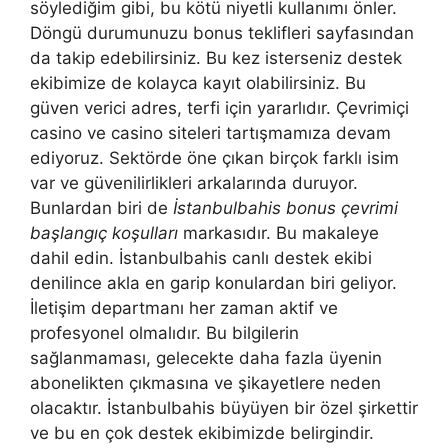
söylediğim gibi, bu kötü niyetli kullanımı önler.
Döngü durumunuzu bonus teklifleri sayfasından
da takip edebilirsiniz. Bu kez isterseniz destek
ekibimize de kolayca kayıt olabilirsiniz. Bu
güven verici adres, terfi için yararlıdır. Çevrimiçi
casino ve casino siteleri tartışmamıza devam
ediyoruz. Sektörde öne çıkan birçok farklı isim
var ve güvenilirlikleri arkalarında duruyor.
Bunlardan biri de
İstanbulbahis bonus çevrimi
başlangıç ​​koşulları
markasıdır. Bu makaleye
dahil edin. İstanbulbahis canlı destek ekibi
denilince akla en garip konulardan biri geliyor.
İletişim departmanı her zaman aktif ve
profesyonel olmalıdır. Bu bilgilerin
sağlanmaması, gelecekte daha fazla üyenin
abonelikten çıkmasına ve şikayetlere neden
olacaktır. İstanbulbahis büyüyen bir özel şirkettir
ve bu en çok destek ekibimizde belirgindir.