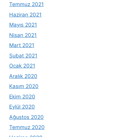
Temmuz 2021
Haziran 2021
Mayıs 2021
Nisan 2021
Mart 2021
Şubat 2021
Ocak 2021
Aralık 2020
Kasım 2020
Ekim 2020
Eylül 2020
Ağustos 2020
Temmuz 2020