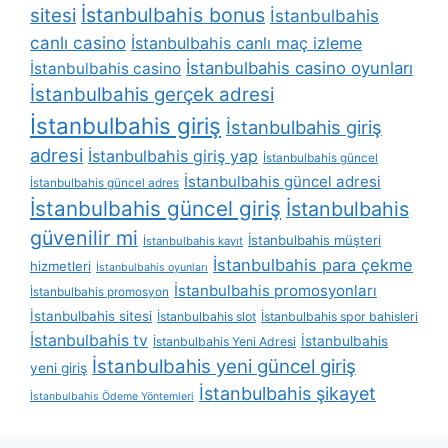
İstanbulbahis bonus
sitesi
İstanbulbahis
canlı casino
İstanbulbahis canlı maç izleme
İstanbulbahis casino oyunları
İstanbulbahis casino
İstanbulbahis gerçek adresi
İstanbulbahis giriş
İstanbulbahis giriş
adresi
İstanbulbahis giriş yap
İstanbulbahis güncel
İstanbulbahis güncel adresi
İstanbulbahis güncel adres
İstanbulbahis güncel giriş
İstanbulbahis
güvenilir mi
İstanbulbahis müşteri
İstanbulbahis kayıt
İstanbulbahis para çekme
hizmetleri
İstanbulbahis oyunları
İstanbulbahis promosyonları
İstanbulbahis promosyon
İstanbulbahis sitesi
İstanbulbahis slot
İstanbulbahis spor bahisleri
İstanbulbahis tv
İstanbulbahis
İstanbulbahis Yeni Adresi
İstanbulbahis yeni güncel giriş
yeni giriş
İstanbulbahis şikayet
İstanbulbahis Ödeme Yöntemleri