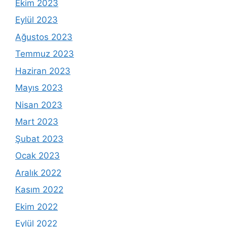
Ekim 2023
Eylül 2023
Ağustos 2023
Temmuz 2023
Haziran 2023
Mayıs 2023
Nisan 2023
Mart 2023
Şubat 2023
Ocak 2023
Aralık 2022
Kasım 2022
Ekim 2022
Eylül 2022