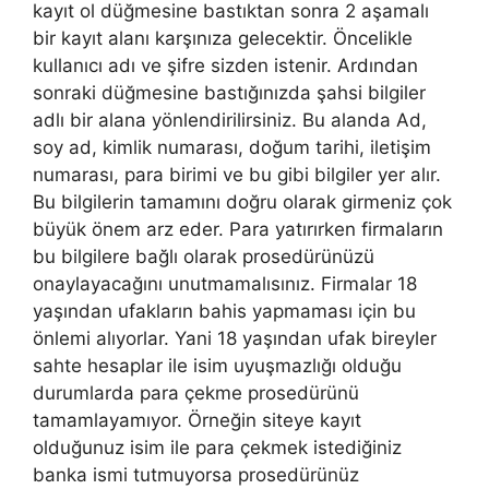
kayıt ol düğmesine bastıktan sonra 2 aşamalı
bir kayıt alanı karşınıza gelecektir. Öncelikle
kullanıcı adı ve şifre sizden istenir. Ardından
sonraki düğmesine bastığınızda şahsi bilgiler
adlı bir alana yönlendirilirsiniz. Bu alanda Ad,
soy ad, kimlik numarası, doğum tarihi, iletişim
numarası, para birimi ve bu gibi bilgiler yer alır.
Bu bilgilerin tamamını doğru olarak girmeniz çok
büyük önem arz eder. Para yatırırken firmaların
bu bilgilere bağlı olarak prosedürünüzü
onaylayacağını unutmamalısınız. Firmalar 18
yaşından ufakların bahis yapmaması için bu
önlemi alıyorlar. Yani 18 yaşından ufak bireyler
sahte hesaplar ile isim uyuşmazlığı olduğu
durumlarda para çekme prosedürünü
tamamlayamıyor. Örneğin siteye kayıt
olduğunuz isim ile para çekmek istediğiniz
banka ismi tutmuyorsa prosedürünüz