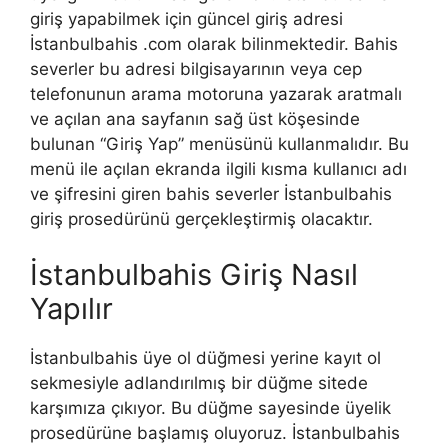
giriş yapabilmek için güncel giriş adresi
İstanbulbahis .com olarak bilinmektedir. Bahis
severler bu adresi bilgisayarının veya cep
telefonunun arama motoruna yazarak aratmalı
ve açılan ana sayfanın sağ üst köşesinde
bulunan “Giriş Yap” menüsünü kullanmalıdır. Bu
menü ile açılan ekranda ilgili kısma kullanıcı adı
ve şifresini giren bahis severler İstanbulbahis
giriş prosedürünü gerçekleştirmiş olacaktır.
İstanbulbahis Giriş Nasıl
Yapılır
İstanbulbahis üye ol düğmesi yerine kayıt ol
sekmesiyle adlandırılmış bir düğme sitede
karşımıza çıkıyor. Bu düğme sayesinde üyelik
prosedürüne başlamış oluyoruz. İstanbulbahis