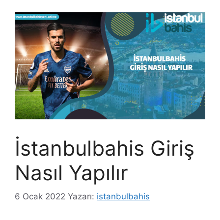
İstanbulbahis Giriş
Nasıl Yapılır
6 Ocak 2022
Yazarı:
istanbulbahis