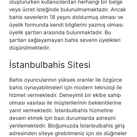
oluştururken kullanıcılardan herhangi bir belge
veya ücret isteğinde bulunulmamaktadır. Ancak
bahis severlerin 18 yaşını doldurmuş olması ve
üyelik formunda kendi bilgilerini yazmış olması
üyelik şartları arasında bulunmaktadır. Bu
şartları sağlayamayan bahis severin üyelikleri
düşürülmektedir.
İstanbulbahis Sitesi
Bahis oyuncularının yüksek oranlar ile özgürce
bahis oynayabilmeleri için modern teknoloji ile
hizmet vermektedir. Deneyimli bir ekibe sahip
olması vasıtası ile müşterilerinin beklentilerine
yanıt vermektedir. İstanbulbahis hizmetine
devam etmek için bazı durumlarda adresini
yenilemektedir. Bloğumuzda İstanbulbahis giriş
adresinden siteye girebilmeniz için de düğmeler