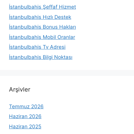
İstanbulbahis Şeffaf Hizmet
İstanbulbahis Hızlı Destek
İstanbulbahis Bonus Hakları
İstanbulbahis Mobil Oranlar
İstanbulbahis Tv Adresi
İstanbulbahis Bilgi Noktası
Arşivler
Temmuz 2026
Haziran 2026
Haziran 2025