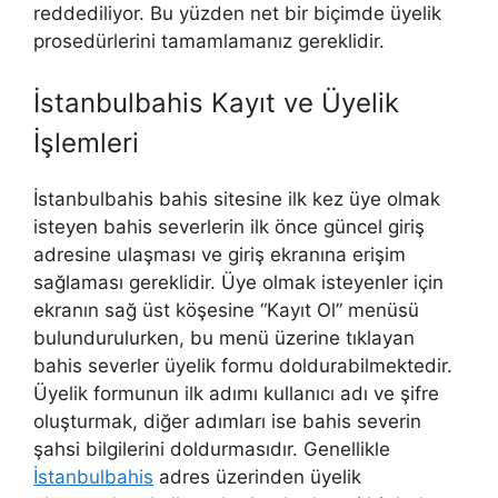
reddediliyor. Bu yüzden net bir biçimde üyelik
prosedürlerini tamamlamanız gereklidir.
İstanbulbahis Kayıt ve Üyelik
İşlemleri
İstanbulbahis bahis sitesine ilk kez üye olmak
isteyen bahis severlerin ilk önce güncel giriş
adresine ulaşması ve giriş ekranına erişim
sağlaması gereklidir. Üye olmak isteyenler için
ekranın sağ üst köşesine “Kayıt Ol” menüsü
bulundurulurken, bu menü üzerine tıklayan
bahis severler üyelik formu doldurabilmektedir.
Üyelik formunun ilk adımı kullanıcı adı ve şifre
oluşturmak, diğer adımları ise bahis severin
şahsi bilgilerini doldurmasıdır. Genellikle
İstanbulbahis
adres üzerinden üyelik