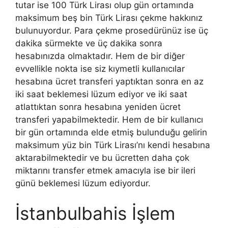
tutar ise 100 Türk Lirası olup gün ortamında
maksimum beş bin Türk Lirası çekme hakkınız
bulunuyordur. Para çekme prosedürünüz ise üç
dakika sürmekte ve üç dakika sonra
hesabınızda olmaktadır. Hem de bir diğer
evvellikle nokta ise siz kıymetli kullanıcılar
hesabına ücret transferi yaptıktan sonra en az
iki saat beklemesi lüzum ediyor ve iki saat
atlattıktan sonra hesabına yeniden ücret
transferi yapabilmektedir. Hem de bir kullanıcı
bir gün ortamında elde etmiş bulunduğu gelirin
maksimum yüz bin Türk Lirası’nı kendi hesabına
aktarabilmektedir ve bu ücretten daha çok
miktarını transfer etmek amacıyla ise bir ileri
günü beklemesi lüzum ediyordur.
İstanbulbahis İşlem