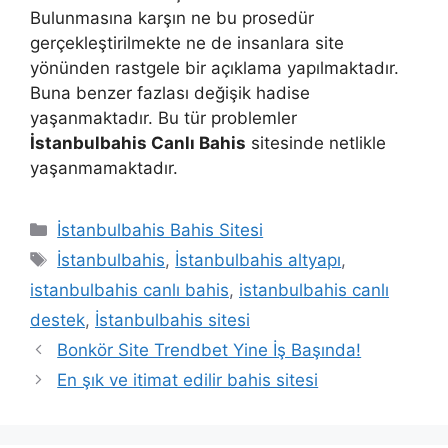
Bulunmasına karşın ne bu prosedür
gerçekleştirilmekte ne de insanlara site
yönünden rastgele bir açıklama yapılmaktadır.
Buna benzer fazlası değişik hadise
yaşanmaktadır. Bu tür problemler
İstanbulbahis Canlı Bahis
sitesinde netlikle
yaşanmamaktadır.
Kategoriler
İstanbulbahis Bahis Sitesi
Etiketler
İstanbulbahis
,
İstanbulbahis altyapı
,
istanbulbahis canlı bahis
,
istanbulbahis canlı
destek
,
İstanbulbahis sitesi
Bonkör Site Trendbet Yine İş Başında!
En şık ve itimat edilir bahis sitesi