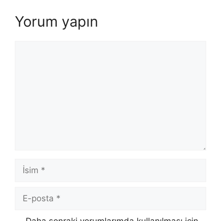
Yorum yapın
Yorum
İsim
E-
posta
İnternet