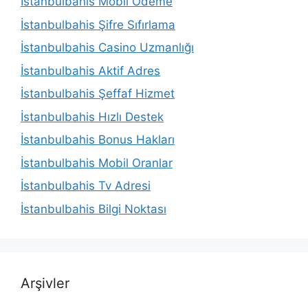
İstanbulbahis Mobil Ödeme
İstanbulbahis Şifre Sıfırlama
İstanbulbahis Casino Uzmanlığı
İstanbulbahis Aktif Adres
İstanbulbahis Şeffaf Hizmet
İstanbulbahis Hızlı Destek
İstanbulbahis Bonus Hakları
İstanbulbahis Mobil Oranlar
İstanbulbahis Tv Adresi
İstanbulbahis Bilgi Noktası
Arşivler