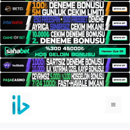
İçeriğe
atla
Menü