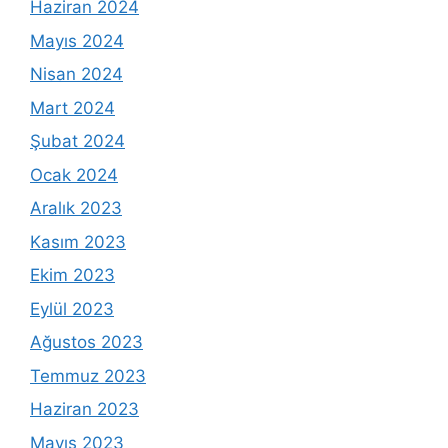
Haziran 2024
Mayıs 2024
Nisan 2024
Mart 2024
Şubat 2024
Ocak 2024
Aralık 2023
Kasım 2023
Ekim 2023
Eylül 2023
Ağustos 2023
Temmuz 2023
Haziran 2023
Mayıs 2023