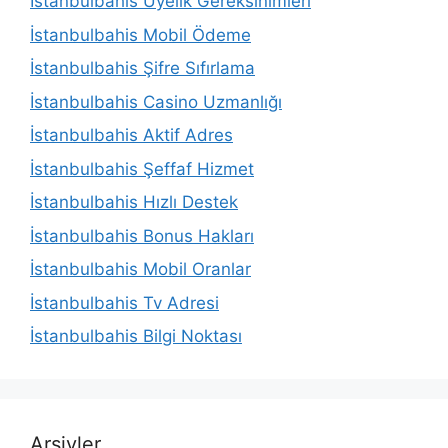
İstanbulbahis Üyelik Gereksinimleri
İstanbulbahis Mobil Ödeme
İstanbulbahis Şifre Sıfırlama
İstanbulbahis Casino Uzmanlığı
İstanbulbahis Aktif Adres
İstanbulbahis Şeffaf Hizmet
İstanbulbahis Hızlı Destek
İstanbulbahis Bonus Hakları
İstanbulbahis Mobil Oranlar
İstanbulbahis Tv Adresi
İstanbulbahis Bilgi Noktası
Arşivler