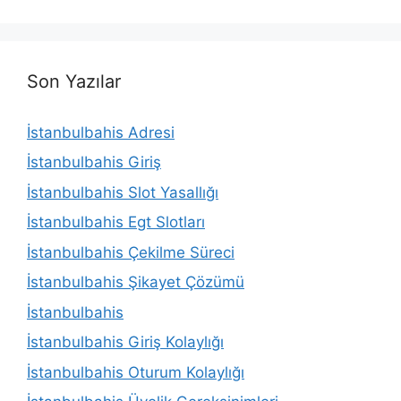
Son Yazılar
İstanbulbahis Adresi
İstanbulbahis Giriş
İstanbulbahis Slot Yasallığı
İstanbulbahis Egt Slotları
İstanbulbahis Çekilme Süreci
İstanbulbahis Şikayet Çözümü
İstanbulbahis
İstanbulbahis Giriş Kolaylığı
İstanbulbahis Oturum Kolaylığı