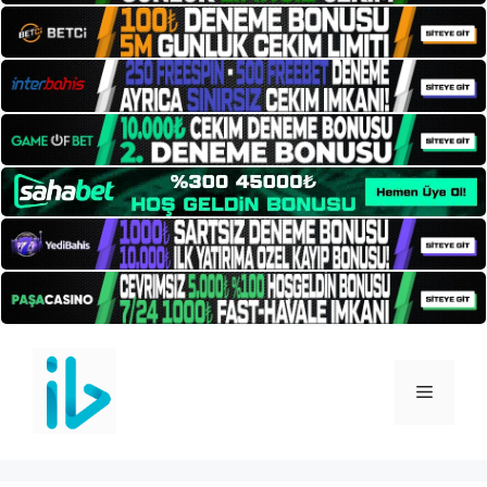
İçeriğe
atla
Menü