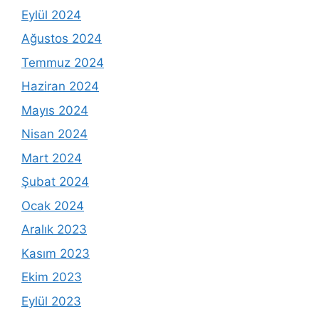
Eylül 2024
Ağustos 2024
Temmuz 2024
Haziran 2024
Mayıs 2024
Nisan 2024
Mart 2024
Şubat 2024
Ocak 2024
Aralık 2023
Kasım 2023
Ekim 2023
Eylül 2023