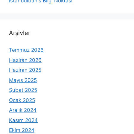
İstanbulbahis Bilgi Noktası
Arşivler
Temmuz 2026
Haziran 2026
Haziran 2025
Mayıs 2025
Şubat 2025
Ocak 2025
Aralık 2024
Kasım 2024
Ekim 2024