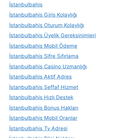
İstanbulbahis
İstanbulbahis Giriş Kolaylığı
İstanbulbahis Oturum Kolaylığı
İstanbulbahis Üyelik Gereksinimleri
İstanbulbahis Mobil Ödeme
İstanbulbahis Şifre Sıfırlama
İstanbulbahis Casino Uzmanlığı
İstanbulbahis Aktif Adres
İstanbulbahis Şeffaf Hizmet
İstanbulbahis Hızlı Destek
İstanbulbahis Bonus Hakları
İstanbulbahis Mobil Oranlar
İstanbulbahis Tv Adresi