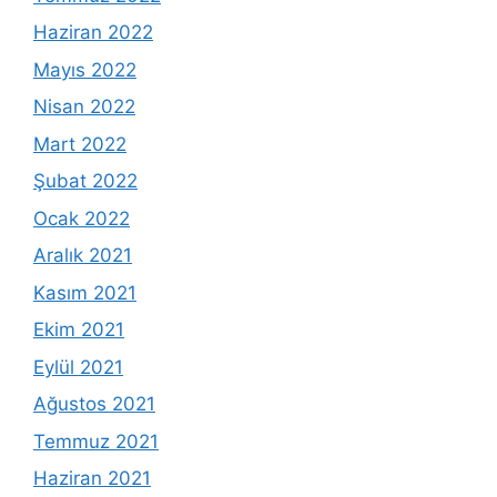
Haziran 2022
Mayıs 2022
Nisan 2022
Mart 2022
Şubat 2022
Ocak 2022
Aralık 2021
Kasım 2021
Ekim 2021
Eylül 2021
Ağustos 2021
Temmuz 2021
Haziran 2021