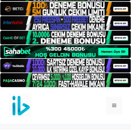
İçeriğe
atla
Menü