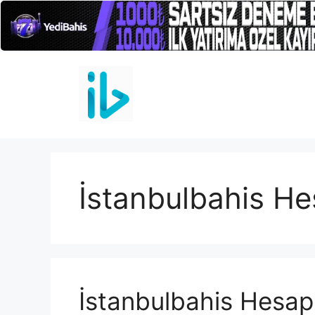
İçeriğe
atla
İstanbulbahis H
İstanbulbahis Hesa