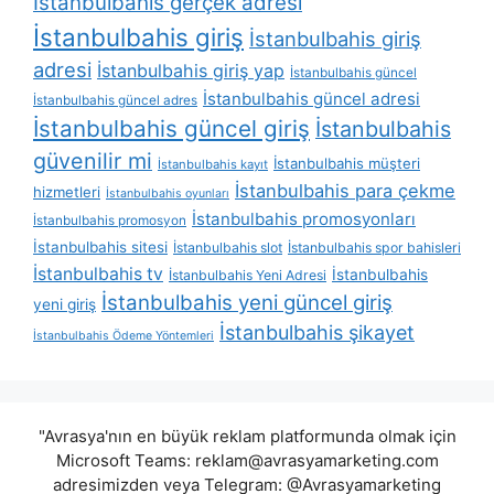
İstanbulbahis gerçek adresi
İstanbulbahis giriş
İstanbulbahis giriş
adresi
İstanbulbahis giriş yap
İstanbulbahis güncel
İstanbulbahis güncel adresi
İstanbulbahis güncel adres
İstanbulbahis güncel giriş
İstanbulbahis
güvenilir mi
İstanbulbahis müşteri
İstanbulbahis kayıt
İstanbulbahis para çekme
hizmetleri
İstanbulbahis oyunları
İstanbulbahis promosyonları
İstanbulbahis promosyon
İstanbulbahis sitesi
İstanbulbahis slot
İstanbulbahis spor bahisleri
İstanbulbahis tv
İstanbulbahis
İstanbulbahis Yeni Adresi
İstanbulbahis yeni güncel giriş
yeni giriş
İstanbulbahis şikayet
İstanbulbahis Ödeme Yöntemleri
"Avrasya'nın en büyük reklam platformunda olmak için
Microsoft Teams:
reklam@avrasyamarketing.com
adresimizden veya Telegram: @Avrasyamarketing