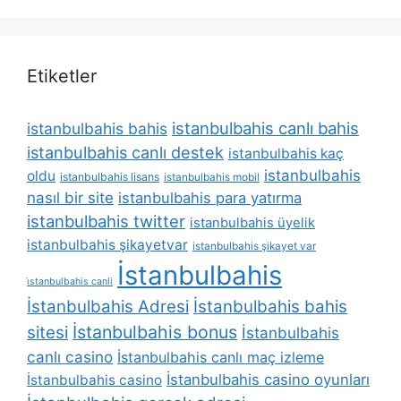
Etiketler
istanbulbahis canlı bahis
istanbulbahis bahis
istanbulbahis canlı destek
istanbulbahis kaç
istanbulbahis
oldu
istanbulbahis lisans
istanbulbahis mobil
nasıl bir site
istanbulbahis para yatırma
istanbulbahis twitter
istanbulbahis üyelik
istanbulbahis şikayetvar
istanbulbahis şikayet var
İstanbulbahis
i̇stanbulbahis canli
İstanbulbahis Adresi
İstanbulbahis bahis
İstanbulbahis bonus
sitesi
İstanbulbahis
canlı casino
İstanbulbahis canlı maç izleme
İstanbulbahis casino oyunları
İstanbulbahis casino