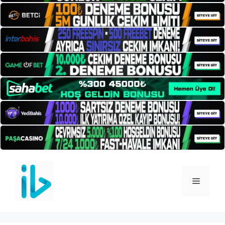
İçeriğe
atla
Menü