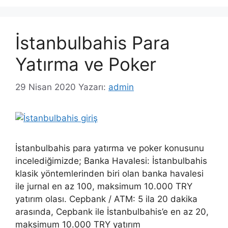
İstanbulbahis Para
Yatırma ve Poker
29 Nisan 2020
Yazarı:
admin
İstanbulbahis para yatırma ve poker konusunu
incelediğimizde; Banka Havalesi: İstanbulbahis
klasik yöntemlerinden biri olan banka havalesi
ile jurnal en az 100, maksimum 10.000 TRY
yatırım olası. Cepbank / ATM: 5 ila 20 dakika
arasında, Cepbank ile İstanbulbahis’e en az 20,
maksimum 10.000 TRY yatırım