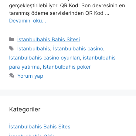
gerçekleştirilebiliyor. QR Kod: Son devresinin en
tanınmış ödeme servislerinden QR Kod …
Devamını oku…
Kategoriler
İstanbulbahis Bahis Sitesi
Etiketler
İstanbulbahis
,
İstanbulbahis casino
,
İstanbulbahis casino oyunları
,
istanbulbahis
para yatırma
,
İstanbulbahis poker
Yorum yap
Kategoriler
İstanbulbahis Bahis Sitesi