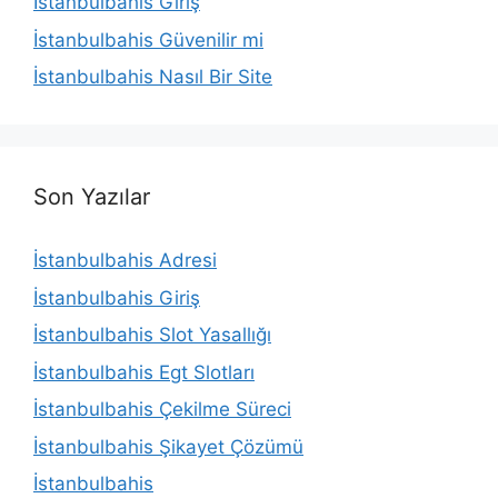
İstanbulbahis Giriş
İstanbulbahis Güvenilir mi
İstanbulbahis Nasıl Bir Site
Son Yazılar
İstanbulbahis Adresi
İstanbulbahis Giriş
İstanbulbahis Slot Yasallığı
İstanbulbahis Egt Slotları
İstanbulbahis Çekilme Süreci
İstanbulbahis Şikayet Çözümü
İstanbulbahis