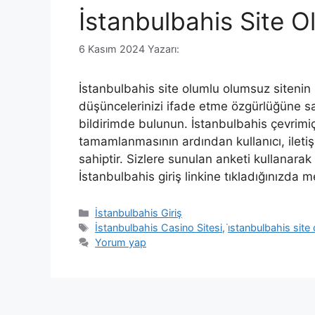
İstanbulbahis Site 
6 Kasım 2024
Yazarı:
İstanbulbahis site olumlu olumsuz sitenin
düşüncelerinizi ifade etme özgürlüğüne sah
bildirimde bulunun. İstanbulbahis çevrimi
tamamlanmasının ardından kullanıcı, ile
sahiptir. Sizlere sunulan anketi kullanarak 
İstanbulbahis giriş linkine tıkladığınızda
Kategoriler
İstanbulbahis Giriş
Etiketler
İstanbulbahis Casino Sitesi
,
i̇stanbulbahis sit
Yorum yap