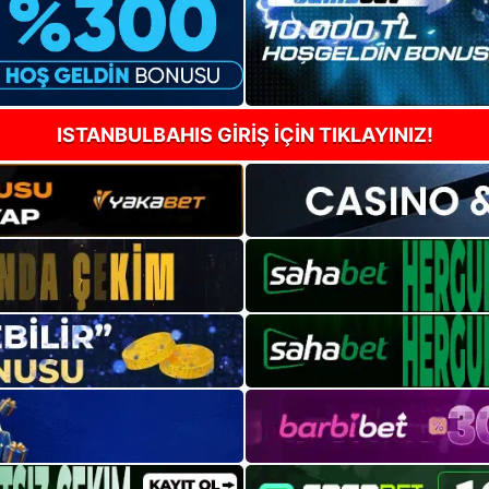
ISTANBULBAHIS GİRİŞ İÇİN TIKLAYINIZ!