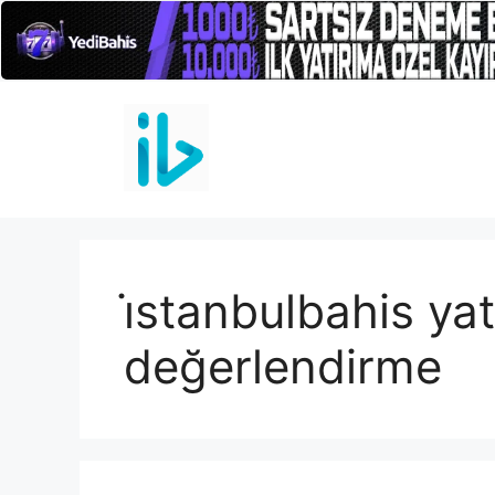
İçeriğe
atla
i̇stanbulbahis yat
değerlendirme