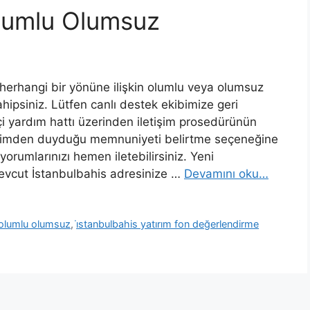
Olumlu Olumsuz
 herhangi bir yönüne ilişkin olumlu veya olumsuz
ipsiniz. Lütfen canlı destek ekibimize geri
çi yardım hattı üzerinden iletişim prosedürünün
tişimden duyduğu memnuniyeti belirtme seçeneğine
yorumlarınızı hemen iletebilirsiniz. Yeni
 mevcut İstanbulbahis adresinize …
Devamını oku…
e olumlu olumsuz
,
i̇stanbulbahis yatırım fon değerlendirme