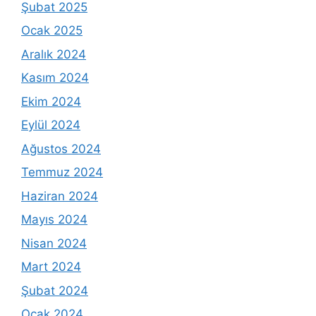
Şubat 2025
Ocak 2025
Aralık 2024
Kasım 2024
Ekim 2024
Eylül 2024
Ağustos 2024
Temmuz 2024
Haziran 2024
Mayıs 2024
Nisan 2024
Mart 2024
Şubat 2024
Ocak 2024