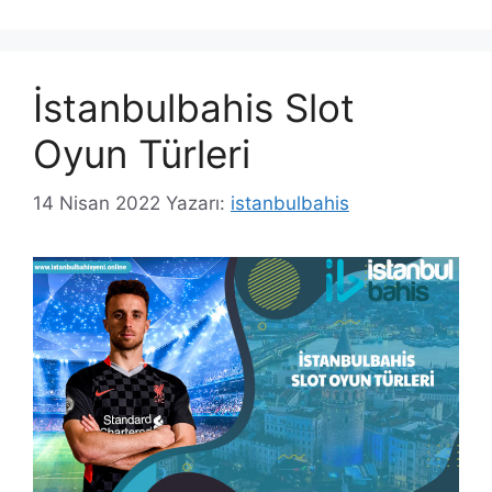
İstanbulbahis Slot
Oyun Türleri
14 Nisan 2022
Yazarı:
istanbulbahis