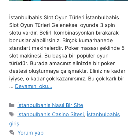
İstanbulbahis Slot Oyun Türleri İstanbulbahis
Slot Oyun Türleri Geleneksel oyunda 3 spin
slotu vardır. Belirli kombinasyonları bırakarak
bonuslar alabilirsiniz. Birçok kumarhanede
standart makinelerdir. Poker masası şeklinde 5
slot makinesi. Bu başka bir popüler oyun
türüdür. Burada amacınız elinizde bir poker
destesi oluşturmaya çalışmaktır. Eliniz ne kadar
iyiyse, o kadar çok kazanırsınız. Bu çok karlı bir
…
Devamını oku…
Kategoriler
İstanbulbahis Nasıl Bir Site
Etiketler
İstanbulbahis Casino Sitesi
,
İstanbulbahis
giriş
Yorum yap