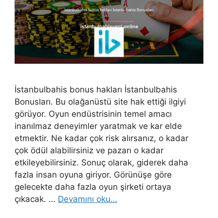
İstanbulbahis bonus hakları İstanbulbahis
Bonusları. Bu olağanüstü site hak ettiği ilgiyi
görüyor. Oyun endüstrisinin temel amacı
inanılmaz deneyimler yaratmak ve kar elde
etmektir. Ne kadar çok risk alırsanız, o kadar
çok ödül alabilirsiniz ve pazarı o kadar
etkileyebilirsiniz. Sonuç olarak, giderek daha
fazla insan oyuna giriyor. Görünüşe göre
gelecekte daha fazla oyun şirketi ortaya
çıkacak. …
Devamını oku…