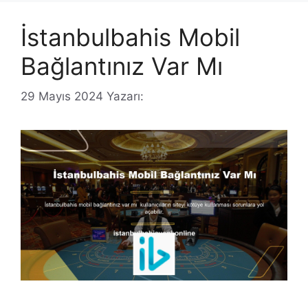
İstanbulbahis Mobil
Bağlantınız Var Mı
29 Mayıs 2024
Yazarı: