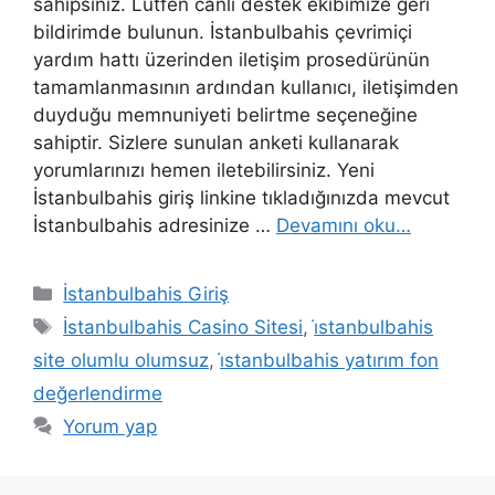
sahipsiniz. Lütfen canlı destek ekibimize geri
bildirimde bulunun. İstanbulbahis çevrimiçi
yardım hattı üzerinden iletişim prosedürünün
tamamlanmasının ardından kullanıcı, iletişimden
duyduğu memnuniyeti belirtme seçeneğine
sahiptir. Sizlere sunulan anketi kullanarak
yorumlarınızı hemen iletebilirsiniz. Yeni
İstanbulbahis giriş linkine tıkladığınızda mevcut
İstanbulbahis adresinize …
Devamını oku…
Kategoriler
İstanbulbahis Giriş
Etiketler
İstanbulbahis Casino Sitesi
,
i̇stanbulbahis
site olumlu olumsuz
,
i̇stanbulbahis yatırım fon
değerlendirme
Yorum yap