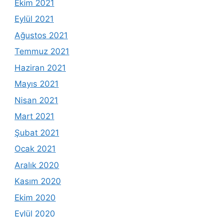
Ekim 2021
Eylül 2021
Ağustos 2021
Temmuz 2021
Haziran 2021
Mayıs 2021
Nisan 2021
Mart 2021
Şubat 2021
Ocak 2021
Aralık 2020
Kasım 2020
Ekim 2020
Eylül 2020