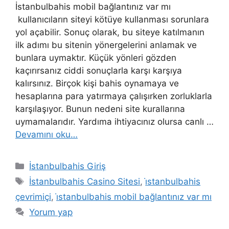
İstanbulbahis mobil bağlantınız var mı
kullanıcıların siteyi kötüye kullanması sorunlara
yol açabilir. Sonuç olarak, bu siteye katılmanın
ilk adımı bu sitenin yönergelerini anlamak ve
bunlara uymaktır. Küçük yönleri gözden
kaçırırsanız ciddi sonuçlarla karşı karşıya
kalırsınız. Birçok kişi bahis oynamaya ve
hesaplarına para yatırmaya çalışırken zorluklarla
karşılaşıyor. Bunun nedeni site kurallarına
uymamalarıdır. Yardıma ihtiyacınız olursa canlı …
Devamını oku…
Kategoriler
İstanbulbahis Giriş
Etiketler
İstanbulbahis Casino Sitesi
,
i̇stanbulbahis
çevrimiçi
,
i̇stanbulbahis mobil bağlantınız var mı
Yorum yap