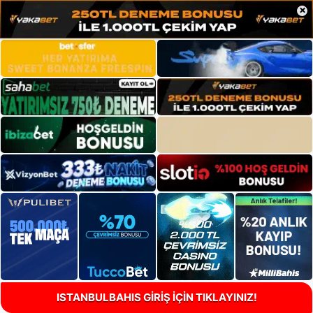
×
ISTANBULBAHIS GİRİŞ İÇİN TIKLAYINIZ!