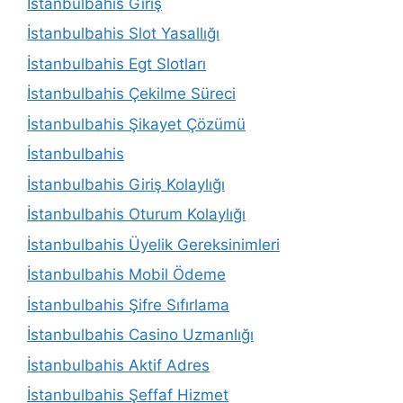
İstanbulbahis Giriş
İstanbulbahis Slot Yasallığı
İstanbulbahis Egt Slotları
İstanbulbahis Çekilme Süreci
İstanbulbahis Şikayet Çözümü
İstanbulbahis
İstanbulbahis Giriş Kolaylığı
İstanbulbahis Oturum Kolaylığı
İstanbulbahis Üyelik Gereksinimleri
İstanbulbahis Mobil Ödeme
İstanbulbahis Şifre Sıfırlama
İstanbulbahis Casino Uzmanlığı
İstanbulbahis Aktif Adres
İstanbulbahis Şeffaf Hizmet